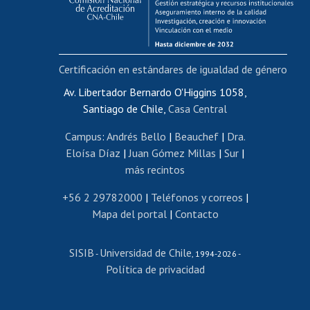
Funcionarias/os
Cursos internos de capacitación
Bienestar del personal
Certificación en estándares de igualdad de género
Portal de movilidad interna
Certificado de renta
Av. Libertador Bernardo O'Higgins 1058,
Santiago de Chile,
Casa Central
Certificado de renta honorarios
Gestión de correo uchile
Campus
:
Andrés Bello
|
Beauchef
|
Dra.
Editar páginas blancas
Eloísa Díaz
|
Juan Gómez Millas
|
Sur
|
más recintos
Extranjeras/os
Revalidación y reconocimiento de títulos
+56 2 29782000
|
Teléfonos y correos
|
Mapa del portal
|
Contacto
Postulación al Programa de Movilidad Estudiantil
Inscripción de asignaturas
SISIB
Universidad de Chile
Cursos de español
-
, 1994-2026 -
Política de privacidad
Mi Uchile
Ayuda tecnológica
Tarjeta TUI
Wifi