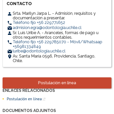
CONTACTO
Srta. Marilyn Jarpa L. - Admisión, requisitos y
documentación a presentar.
Teléfono fijo +56 229771652
admision.egra@odontologia.uchile.cl
Sr. Luis Uribe A. - Aranceles, formas de pago u
otros requerimientos contables.
Teléfono fijo +56 229785070 - Móvil/Whatsaap
+56981334849
luribe@odontologia.uchile.cl
Av. Santa María 0596, Providencia, Santiago,
Chile.
Accesos directos
Postulación en línea
ENLACES RELACIONADOS
Enlaces y documentos de interés
Postulación en línea
DOCUMENTOS ADJUNTOS