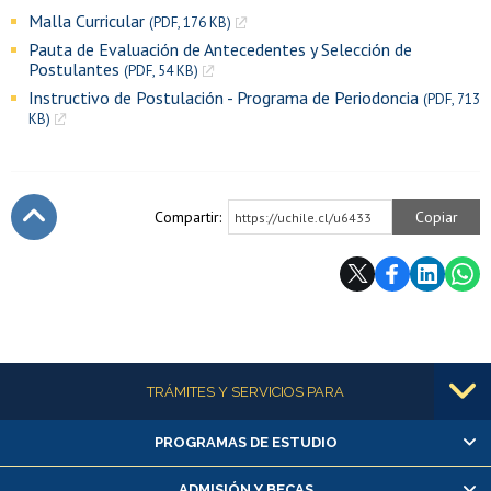
Malla Curricular
(PDF, 176 KB)
Pauta de Evaluación de Antecedentes y Selección de
Postulantes
(PDF, 54 KB)
Instructivo de Postulación - Programa de Periodoncia
(PDF, 713
KB)
Compartir:
Copiar
https://uchile.cl/u6433
Subir
Más información
TRÁMITES Y SERVICIOS PARA
PROGRAMAS DE ESTUDIO
Alumnas/os y exalumnas/os
Matrícula en línea
ADMISIÓN Y BECAS