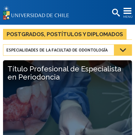
EXTENSIÓN
MENÚ
BIBLIOTECAS
LA UNIVERSIDAD
POSTGRADOS, POSTÍTULOS Y DIPLOMADOS
Postulantes
ESPECIALIDADES DE LA FACULTAD DE ODONTOLOGÍA
Estudiantes
Título Profesional de Especialista
Académicas/os
en Periodoncia
Funcionarias/os
Egresadas/os