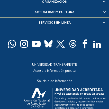
ORGANIZACIÓN
Consulta y certificado de notas
Certificado de alumno regular
ACTUALIDAD Y CULTURA
Servicio médico y dental
SERVICIOS EN LÍNEA
Pago de arancel y crédito alumnos
Pago de arancel y crédito exalumnos
Certificado de títulos y grados
Docentes
Postulación a concursos internos de investigación
Consulta a bases de datos
UNIVERSIDAD TRANSPARENTE
Perfeccionamiento
Acceso a información pública
Editar Portafolio Académico
Solicitud de información
Evaluación docente
Calificación académica
Postulación al AUCAI
Funcionarias/os