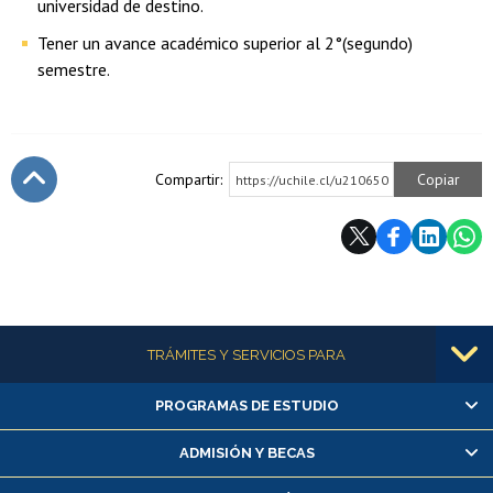
universidad de destino.
Tener un avance académico superior al 2°(segundo)
semestre.
Compartir:
Copiar
https://uchile.cl/u210650
Subir
Más información
TRÁMITES Y SERVICIOS PARA
PROGRAMAS DE ESTUDIO
Alumnas/os y exalumnas/os
Matrícula en línea
ADMISIÓN Y BECAS
Inscripción y cambio de asignaturas