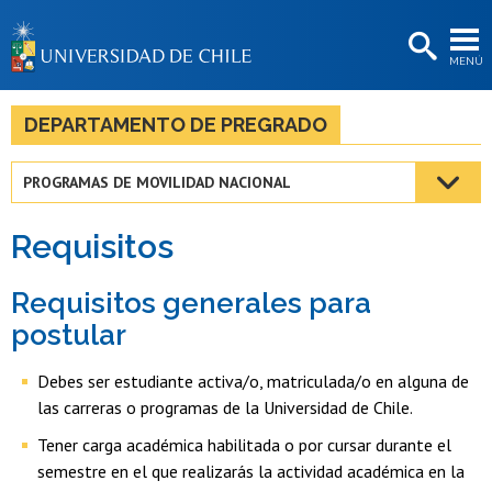
EXTENSIÓN
MENÚ
BIBLIOTECAS
LA UNIVERSIDAD
DEPARTAMENTO DE PREGRADO
Postulantes
PROGRAMAS DE MOVILIDAD NACIONAL
Estudiantes
Requisitos
Académicas/os
Funcionarias/os
Requisitos generales para
postular
Egresadas/os
Debes ser estudiante activa/o, matriculada/o en alguna de
las carreras o programas de la Universidad de Chile.
Tener carga académica habilitada o por cursar durante el
semestre en el que realizarás la actividad académica en la