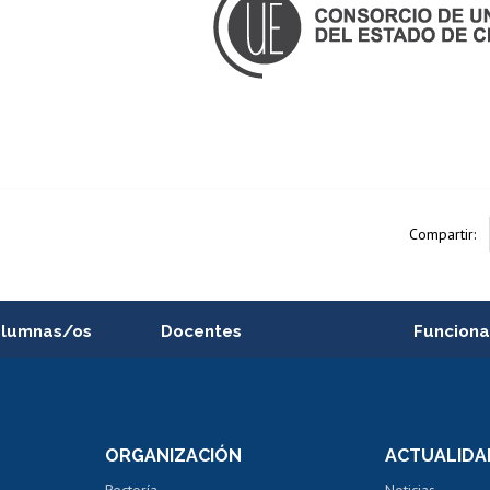
Compartir:
alumnas/os
Docentes
Funciona
Postulación a concursos
Cursos inte
internos de investigación
capacitació
e asignaturas
Consulta a bases de datos
Bienestar d
 de notas
ORGANIZACIÓN
ACTUALIDA
Perfeccionamiento
Portal de m
 regular
Editar Portafolio Académico
Certificado
Rectoría
Noticias