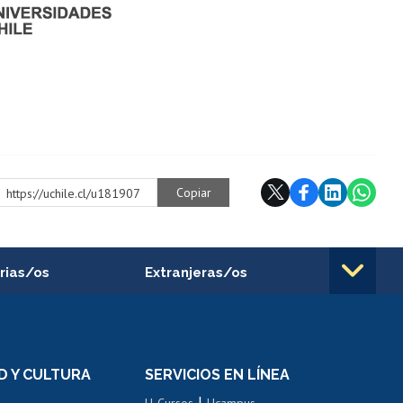
Copiar
https://uchile.cl/u181907
rias/os
Extranjeras/os
rnos de
Revalidación y reconocimiento
n
de títulos
el personal
Postulación al Programa de
Movilidad Estudiantil
D Y CULTURA
SERVICIOS EN LÍNEA
ovilidad interna
Inscripción de asignaturas
|
 de renta
U-Cursos
Ucampus