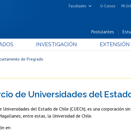
Facultades
U-Cursos
Mi Uc
Arquitectura y Urbanismo
Ciencias
Postulantes
Estu
Cs. Físicas y Matemáticas
ADOS
INVESTIGACIÓN
EXTENSIÓN
Cs. Químicas y Farmacéuticas
Cs. Veterinarias y Pecuarias
partamento de Pregrado
Derecho
Filosofía y Humanidades
Medicina
cio de Universidades del Estad
Estudios Avanzados en Educación
Nutrición y Tecnología de
e Universidades del Estado de Chile (CUECh), es una corporación sin 
Alimentos
Magallanes, entre estas, la Universidad de Chile.
ón en: