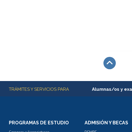
Subir
Más información
TRÁMITES Y SERVICIOS PARA
Alumnas/os y ex
Matrícula en línea
Inscripción y cambio d
Consulta y certificado
PROGRAMAS DE ESTUDIO
ADMISIÓN Y BECAS
Certificado de alumno
Carreras y licenciaturas
DEMRE