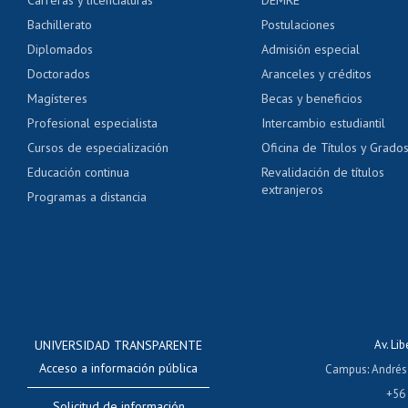
Servicio médico y den
Bachillerato
Postulaciones
Pago de arancel y cré
Diplomados
Admisión especial
Pago de arancel y cré
Doctorados
Aranceles y créditos
Certificado de títulos 
Magísteres
Becas y beneficios
Profesional especialista
Intercambio estudiantil
Mi Uchile
Ayu
Cursos de especialización
Oficina de Títulos y Grado
Educación continua
Revalidación de títulos
extranjeros
Programas a distancia
UNIVERSIDAD TRANSPARENTE
Av. Li
Acceso a información pública
Campus
:
Andrés
+56
Solicitud de información