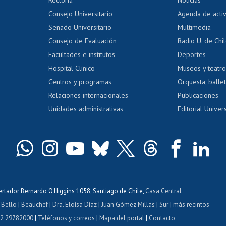
tal
Evaluación docente
Certificado
Consejo Universitario
Agenda de acti
dito alumnos
honorarios
Calificación académica
Senado Universitario
Multimedia
dito exalumnos
Gestión de 
Consejo de Evaluación
Radio U. de Chi
Postulación al AUCAI
y grados
Editar pági
Facultades e institutos
Deportes
Hospital Clínico
Museos y teatr
da tecnológica
Tarjeta TUI
Wifi
Acoso laboral
s
Centros y programas
Orquesta, ballet
Relaciones internacionales
Publicaciones
Unidades administrativas
Editorial Univers
bertador Bernardo O'Higgins 1058, Santiago de Chile,
Casa Central
 Bello
|
Beauchef
|
Dra. Eloísa Díaz
|
Juan Gómez Millas
|
Sur
|
más recintos
 2 29782000
|
Teléfonos y correos
|
Mapa del portal
|
Contacto