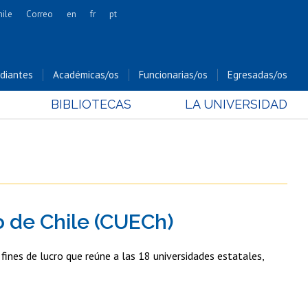
hile
Correo
en
fr
pt
Artes
Cs. Agronómicas
diantes
Académicas/os
Funcionarias/os
Egresadas/os
Cs. Forestales y Conservación
BIBLIOTECAS
LA UNIVERSIDAD
Cs. Sociales
Comunicación e Imagen
Economía y Negocios
Gobierno
Odontología
o de Chile (CUECh)
Estudios Internacionales
Bachillerato
fines de lucro que reúne a las 18 universidades estatales,
Hospital Clínico