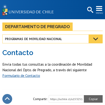
EXTENSIÓN
MENÚ
BIBLIOTECAS
LA UNIVERSIDAD
DEPARTAMENTO DE PREGRADO
Postulantes
PROGRAMAS DE MOVILIDAD NACIONAL
Estudiantes
Contacto
Académicas/os
Funcionarias/os
Envía todas tus consultas a la coordinación de Movilidad
Nacional del Dpto. de Pregrado, a través del siguiente
Egresadas/os
Formulario de Contacto
Compartir:
Copiar
https://uchile.cl/u153251