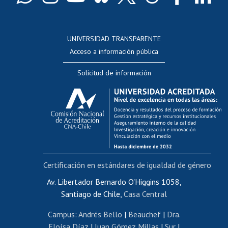
Docentes
Postulación a concursos internos de investigación
Consulta a bases de datos
UNIVERSIDAD TRANSPARENTE
Perfeccionamiento
Acceso a información pública
Editar Portafolio Académico
Solicitud de información
Evaluación docente
Calificación académica
Postulación al AUCAI
Funcionarias/os
Cursos internos de capacitación
Bienestar del personal
Certificación en estándares de igualdad de género
Portal de movilidad interna
Certificado de renta
Av. Libertador Bernardo O'Higgins 1058,
Santiago de Chile,
Casa Central
Certificado de renta honorarios
Gestión de correo uchile
Campus
:
Andrés Bello
|
Beauchef
|
Dra.
Editar páginas blancas
Eloísa Díaz
|
Juan Gómez Millas
|
Sur
|