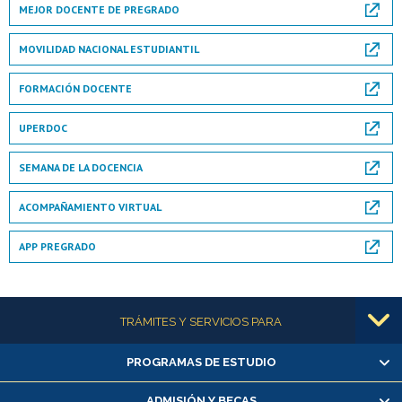
MEJOR DOCENTE DE PREGRADO
MOVILIDAD NACIONAL ESTUDIANTIL
FORMACIÓN DOCENTE
UPERDOC
SEMANA DE LA DOCENCIA
ACOMPAÑAMIENTO VIRTUAL
APP PREGRADO
Más información
TRÁMITES Y SERVICIOS PARA
PROGRAMAS DE ESTUDIO
Alumnas/os y exalumnas/os
Matrícula en línea
ADMISIÓN Y BECAS