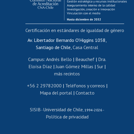
Funcionarias/os
Cursos internos de capacitación
Bienestar del personal
Certificación en estándares de igualdad de género
Portal de movilidad interna
Certificado de renta
Av. Libertador Bernardo O'Higgins 1058,
Santiago de Chile,
Casa Central
Certificado de renta honorarios
Gestión de correo uchile
Campus
:
Andrés Bello
|
Beauchef
|
Dra.
Editar páginas blancas
Eloísa Díaz
|
Juan Gómez Millas
|
Sur
|
más recintos
Extranjeras/os
Revalidación y reconocimiento de títulos
+56 2 29782000
|
Teléfonos y correos
|
Mapa del portal
|
Contacto
Postulación al Programa de Movilidad Estudiantil
Inscripción de asignaturas
SISIB
Universidad de Chile
Cursos de español
-
, 1994-2026 -
Política de privacidad
Mi Uchile
Ayuda tecnológica
Tarjeta TUI
Wifi