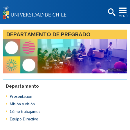
EXTENSIÓN
MENÚ
BIBLIOTECAS
LA UNIVERSIDAD
DEPARTAMENTO DE PREGRADO
Postulantes
Estudiantes
Académicas/os
Funcionarias/os
Departamento
Egresadas/os
Presentación
Misión y visión
Cómo trabajamos
Equipo Directivo