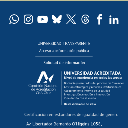
Pago de arancel y crédito exalumnos
Certificado de títulos y grados
Docentes
Postulación a concursos internos de investigación
Consulta a bases de datos
UNIVERSIDAD TRANSPARENTE
Perfeccionamiento
Acceso a información pública
Editar Portafolio Académico
Solicitud de información
Evaluación docente
Calificación académica
Postulación al AUCAI
Funcionarias/os
Cursos internos de capacitación
Bienestar del personal
Certificación en estándares de igualdad de género
Portal de movilidad interna
Certificado de renta
Av. Libertador Bernardo O'Higgins 1058,