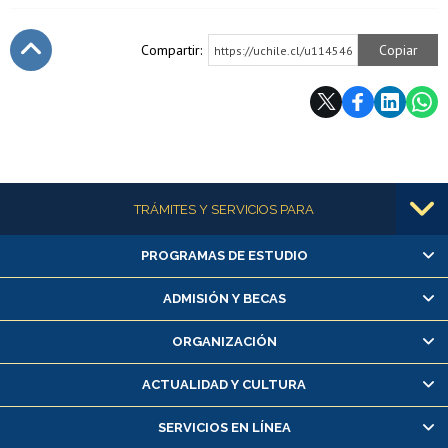
Compartir:
Copiar
https://uchile.cl/u114546
Subir
Más información
TRÁMITES Y SERVICIOS PARA
PROGRAMAS DE ESTUDIO
Alumnas/os y exalumnas/os
Matrícula en línea
ADMISIÓN Y BECAS
Inscripción y cambio de asignaturas
ORGANIZACIÓN
Consulta y certificado de notas
Certificado de alumno regular
ACTUALIDAD Y CULTURA
Servicio médico y dental
SERVICIOS EN LÍNEA
Pago de arancel y crédito alumnos