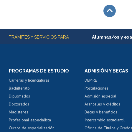
Subir
Más información
TRÁMITES Y SERVICIOS PARA
Alumnas/os y ex
Matrícula en línea
Inscripción y cambio d
Consulta y certificado
PROGRAMAS DE ESTUDIO
ADMISIÓN Y BECAS
Certificado de alumno
Carreras y licenciaturas
DEMRE
Servicio médico y den
Bachillerato
Postulaciones
Pago de arancel y cré
Diplomados
Admisión especial
Pago de arancel y cré
Doctorados
Aranceles y créditos
Certificado de títulos 
Magísteres
Becas y beneficios
Profesional especialista
Intercambio estudiantil
Mi Uchile
Ayu
Cursos de especialización
Oficina de Títulos y Grado