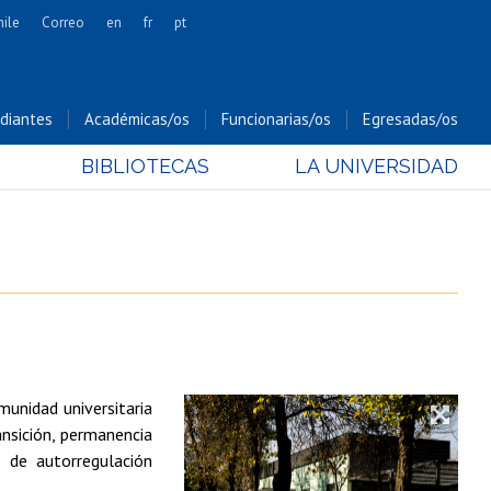
hile
Correo
en
fr
pt
Artes
Cs. Agronómicas
diantes
Académicas/os
Funcionarias/os
Egresadas/os
Cs. Forestales y Conservación
BIBLIOTECAS
LA UNIVERSIDAD
Cs. Sociales
Comunicación e Imagen
Economía y Negocios
Gobierno
Odontología
Estudios Internacionales
Bachillerato
munidad universitaria
Hospital Clínico
ansición, permanencia
s de autorregulación