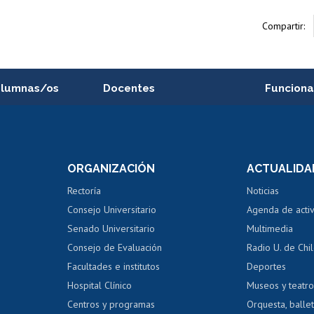
Compartir:
alumnas/os
Docentes
Funciona
Postulación a concursos
Cursos inte
internos de investigación
capacitació
e asignaturas
Consulta a bases de datos
Bienestar d
 de notas
ORGANIZACIÓN
ACTUALIDA
Perfeccionamiento
Portal de m
 regular
Editar Portafolio Académico
Certificado
Rectoría
Noticias
tal
Evaluación docente
Certificado
Consejo Universitario
Agenda de acti
dito alumnos
honorarios
Calificación académica
Senado Universitario
Multimedia
dito exalumnos
Gestión de 
Consejo de Evaluación
Radio U. de Chi
Postulación al AUCAI
y grados
Editar pági
Facultades e institutos
Deportes
Hospital Clínico
Museos y teatr
da tecnológica
Tarjeta TUI
Wifi
Acoso laboral
s
Centros y programas
Orquesta, ballet