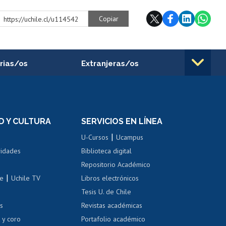
Copiar
https://uchile.cl/u114542
rias/os
Extranjeras/os
rnos de
Revalidación y reconocimiento
n
de títulos
el personal
Postulación al Programa de
Movilidad Estudiantil
D Y CULTURA
SERVICIOS EN LÍNEA
ovilidad interna
Inscripción de asignaturas
|
 de renta
U-Cursos
Ucampus
Cursos de español
 de renta
vidades
Biblioteca digital
Repositorio Académico
correo uchile
|
le
Uchile TV
Libros electrónicos
nas blancas
Tesis U. de Chile
os
Revistas académicas
, sexual y violencia
Denuncias administrativas
 y coro
Portafolio académico