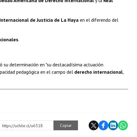
iedad Americana de Derecho Internacional
y la
Real
Internacional de Justicia de La Haya
en el diferendo del
acionales
.
asó su determinación en "su destacadísima actuación
capacidad pedagógica en el campo del
derecho internacional
,
Copiar
https://uchile.cl/u6518