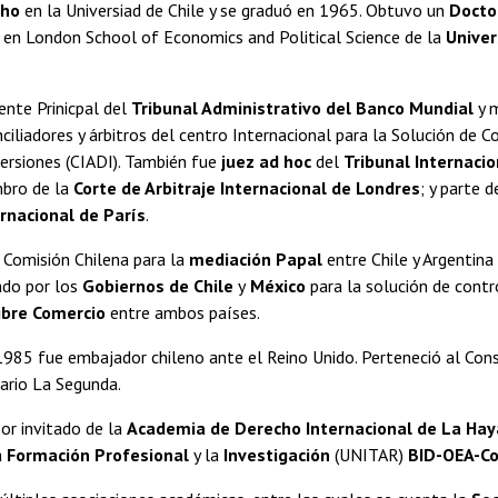
cho
en la Universiad de Chile y se graduó en 1965. Obtuvo un
Docto
en London School of Economics and Political Science de la
Univer
ente Prinicpal del
Tribunal Administrativo del Banco Mundial
y 
ciliadores y árbitros del centro Internacional para la Solución de C
ersiones (CIADI). También fue
juez ad hoc
del
Tribunal Internaci
bro de la
Corte de Arbitraje Internacional de Londres
; y parte d
ernacional de París
.
a Comisión Chilena para la
mediación Papal
entre Chile y Argentina
ado por los
Gobiernos de Chile
y
México
para la solución de contr
ibre Comercio
entre ambos países.
985 fue embajador chileno ante el Reino Unido. Perteneció al Conse
ario La Segunda.
or invitado de la
Academia de Derecho Internacional de La Hay
a
Formación Profesional
y la
Investigación
(UNITAR)
BID-OEA-Co