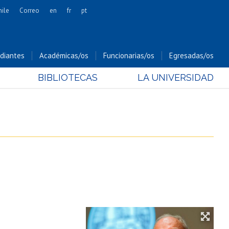
hile
Correo
en
fr
pt
Artes
Cs. Agronómicas
diantes
Académicas/os
Funcionarias/os
Egresadas/os
Cs. Forestales y Conservación
BIBLIOTECAS
LA UNIVERSIDAD
Cs. Sociales
Comunicación e Imagen
Economía y Negocios
Gobierno
Odontología
Estudios Internacionales
Bachillerato
Hospital Clínico