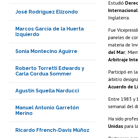
Estudió
Dere
Internacional
José Rodríguez Elizondo
Inglaterra.
Marcos García de la Huerta
Fue Vicepresid
Izquierdo
paneles de con
materia de Inv
Sonia Montecino Aguirre
del Mar
; Miem
Arbitraje Int
Roberto Torretti Edwards y
Participó en l
Carla Cordua Sommer
árbitro design
Acuerdo de L
Agustín Squella Narducci
Entre 1983 y 1
semanal del di
Manuel Antonio Garretón
Merino
Ha sido profes
Unidas
para l
Ricardo Ffrench-Davis Múñoz