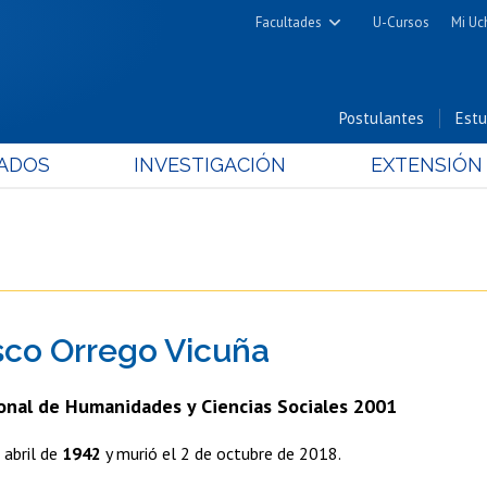
Facultades
U-Cursos
Mi Uc
Arquitectura y Urbanismo
Ciencias
Postulantes
Estu
Cs. Físicas y Matemáticas
ADOS
INVESTIGACIÓN
EXTENSIÓN
Cs. Químicas y Farmacéuticas
Cs. Veterinarias y Pecuarias
Derecho
Filosofía y Humanidades
Medicina
sco Orrego Vicuña
Estudios Avanzados en Educación
Nutrición y Tecnología de
onal de Humanidades y Ciencias Sociales 2001
Alimentos
 abril de
1942
y murió el 2 de octubre de 2018.