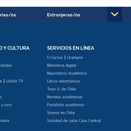
rias/os
Extranjeras/os
rnos de
Revalidación y reconocimiento
n
de títulos
el personal
Postulación al Programa de
Movilidad Estudiantil
D Y CULTURA
SERVICIOS EN LÍNEA
ovilidad interna
Inscripción de asignaturas
|
 de renta
U-Cursos
Ucampus
Cursos de español
 de renta
vidades
Biblioteca digital
Repositorio Académico
correo uchile
|
le
Uchile TV
Libros electrónicos
nas blancas
Tesis U. de Chile
os
Revistas académicas
, sexual y violencia
Denuncias administrativas
 y coro
Portafolio académico
Sismos en Chile
itaria
Solicitud de salas Casa Central