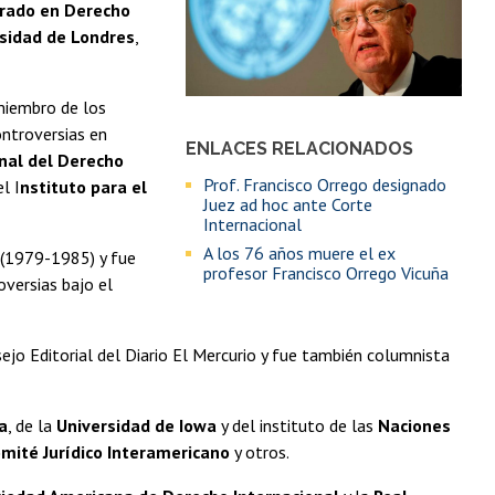
rado en Derecho
sidad de Londres
,
miembro de los
ontroversias en
ENLACES RELACIONADOS
onal del Derecho
Prof. Francisco Orrego designado
el I
nstituto para el
Juez ad hoc ante Corte
Internacional
A los 76 años muere el ex
 (1979-1985) y fue
profesor Francisco Orrego Vicuña
oversias bajo el
jo Editorial del Diario El Mercurio y fue también columnista
a
, de la
Universidad de Iowa
y del instituto de las
Naciones
mité Jurídico Interamericano
y otros.