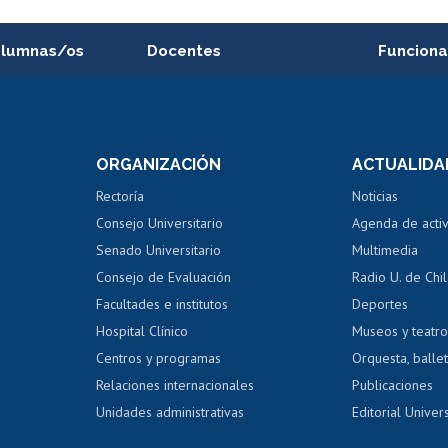
alumnas/os
Docentes
Funciona
Postulación a concursos
Cursos inte
internos de investigación
capacitació
e asignaturas
Consulta a bases de datos
Bienestar d
 de notas
ORGANIZACIÓN
ACTUALIDA
Perfeccionamiento
Portal de m
 regular
Editar Portafolio Académico
Certificado
Rectoría
Noticias
tal
Evaluación docente
Certificado
Consejo Universitario
Agenda de acti
dito alumnos
honorarios
Calificación académica
Senado Universitario
Multimedia
dito exalumnos
Gestión de 
Consejo de Evaluación
Radio U. de Chi
Postulación al AUCAI
y grados
Editar pági
Facultades e institutos
Deportes
Hospital Clínico
Museos y teatr
da tecnológica
Tarjeta TUI
Wifi
Acoso laboral
s
Centros y programas
Orquesta, ballet
Relaciones internacionales
Publicaciones
Unidades administrativas
Editorial Univers