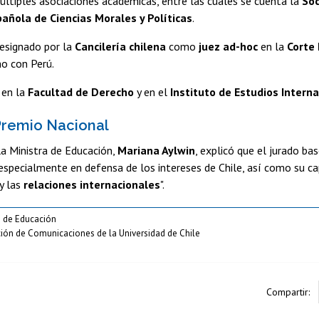
ltiples asociaciones académicas, entre las cuales se cuenta la
Soc
añola de Ciencias Morales y Políticas
.
esignado por la
Cancilería chilena
como
juez ad-hoc
en la
Corte 
o con Perú.
 en la
Facultad de Derecho
y en el
Instituto de Estudios Intern
Premio Nacional
la Ministra de Educación,
Mariana Aylwin
, explicó que el jurado b
 especialmente en defensa de los intereses de Chile, así como su 
y las
relaciones internacionales
".
o de Educación
cción de Comunicaciones de la Universidad de Chile
Compartir: