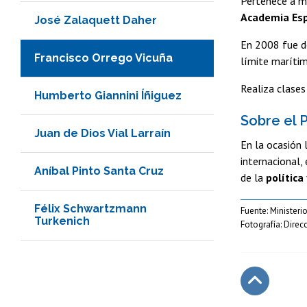
Pertenece a mú
Academia Esp
José Zalaquett Daher
En 2008 fue d
Francisco Orrego Vicuña
límite marítim
Realiza clases
Humberto Giannini Íñiguez
Sobre el 
Juan de Dios Vial Larraín
En la ocasión 
internacional,
Aníbal Pinto Santa Cruz
de la
política
Félix Schwartzmann
Fuente: Ministeri
Turkenich
Fotografía: Dire