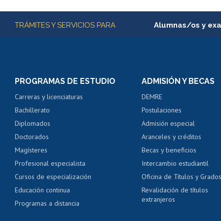
Subir
Más información
TRÁMITES Y SERVICIOS PARA
Alumnas/os y ex
Matrícula en línea
Inscripción y cambio d
Consulta y certificado
PROGRAMAS DE ESTUDIO
ADMISIÓN Y BECAS
Certificado de alumno
Carreras y licenciaturas
DEMRE
Servicio médico y den
Bachillerato
Postulaciones
Pago de arancel y cré
Diplomados
Admisión especial
Pago de arancel y cré
Doctorados
Aranceles y créditos
Certificado de títulos 
Magísteres
Becas y beneficios
Profesional especialista
Intercambio estudiantil
Mi Uchile
Ayu
Cursos de especialización
Oficina de Títulos y Grado
Educación continua
Revalidación de títulos
extranjeros
Programas a distancia