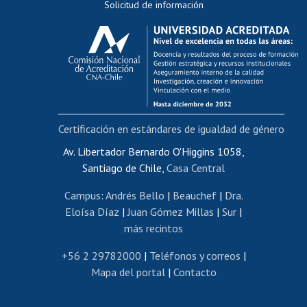
Solicitud de información
Evaluación docente
Calificación académica
Postulación al AUCAI
Funcionarias/os
Cursos internos de capacitación
Bienestar del personal
Certificación en estándares de igualdad de género
Portal de movilidad interna
Certificado de renta
Av. Libertador Bernardo O'Higgins 1058,
Santiago de Chile,
Casa Central
Certificado de renta honorarios
Gestión de correo uchile
Campus
:
Andrés Bello
|
Beauchef
|
Dra.
Editar páginas blancas
Eloísa Díaz
|
Juan Gómez Millas
|
Sur
|
más recintos
Extranjeras/os
Revalidación y reconocimiento de títulos
+56 2 29782000
|
Teléfonos y correos
|
Mapa del portal
|
Contacto
Postulación al Programa de Movilidad Estudiantil
Inscripción de asignaturas