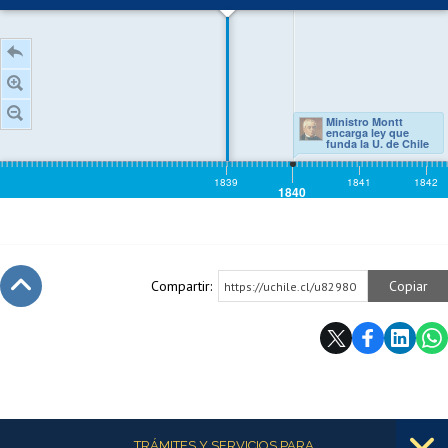
Compartir:
Copiar
https://uchile.cl/u82980
Subir
Más información
TRÁMITES Y SERVICIOS PARA