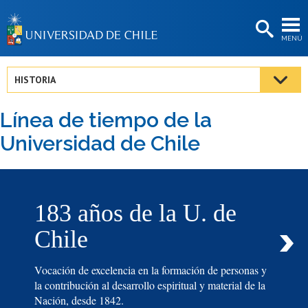
EXTENSIÓN
MENÚ
BIBLIOTECAS
LA UNIVERSIDAD
HISTORIA
Postulantes
Línea de tiempo de la
Estudiantes
Universidad de Chile
Académicas/os
Funcionarias/os
Egresadas/os