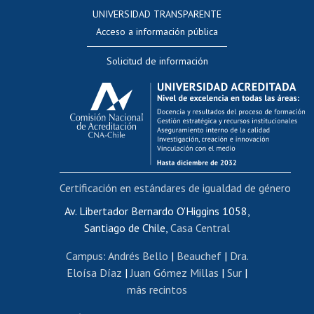
Consulta a bases de datos
UNIVERSIDAD TRANSPARENTE
Perfeccionamiento
Acceso a información pública
Editar Portafolio Académico
Solicitud de información
Evaluación docente
Calificación académica
Postulación al AUCAI
Funcionarias/os
Cursos internos de capacitación
Bienestar del personal
Certificación en estándares de igualdad de género
Portal de movilidad interna
Certificado de renta
Av. Libertador Bernardo O'Higgins 1058,
Santiago de Chile,
Casa Central
Certificado de renta honorarios
Gestión de correo uchile
Campus
:
Andrés Bello
|
Beauchef
|
Dra.
Editar páginas blancas
Eloísa Díaz
|
Juan Gómez Millas
|
Sur
|
más recintos
Extranjeras/os