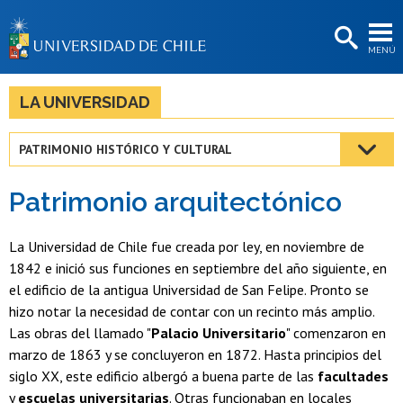
EXTENSIÓN
MENÚ
BIBLIOTECAS
LA UNIVERSIDAD
LA UNIVERSIDAD
Postulantes
PATRIMONIO HISTÓRICO Y CULTURAL
Estudiantes
Patrimonio arquitectónico
Académicas/os
Funcionarias/os
La Universidad de Chile fue creada por ley, en noviembre de
1842 e inició sus funciones en septiembre del año siguiente, en
Egresadas/os
el edificio de la antigua Universidad de San Felipe. Pronto se
hizo notar la necesidad de contar con un recinto más amplio.
Las obras del llamado "
Palacio Universitario
" comenzaron en
marzo de 1863 y se concluyeron en 1872. Hasta principios del
siglo XX, este edificio albergó a buena parte de las
facultades
y
escuelas universitarias
. Otras funcionaban en locales