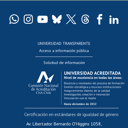
Pago de arancel y crédito exalumnos
Certificado de títulos y grados
Docentes
Postulación a concursos internos de investigación
Consulta a bases de datos
UNIVERSIDAD TRANSPARENTE
Perfeccionamiento
Acceso a información pública
Editar Portafolio Académico
Solicitud de información
Evaluación docente
Calificación académica
Postulación al AUCAI
Funcionarias/os
Cursos internos de capacitación
Bienestar del personal
Certificación en estándares de igualdad de género
Portal de movilidad interna
Certificado de renta
Av. Libertador Bernardo O'Higgins 1058,