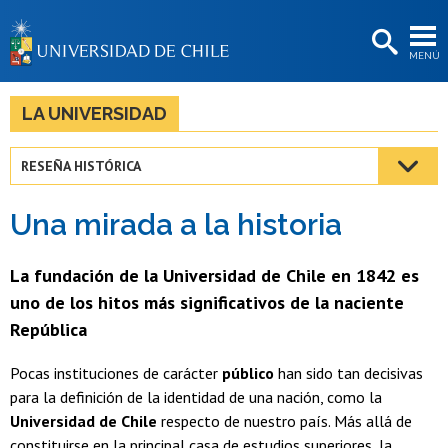
EXTENSIÓN
MENÚ
BIBLIOTECAS
LA UNIVERSIDAD
LA UNIVERSIDAD
Postulantes
RESEÑA HISTÓRICA
Estudiantes
Una mirada a la historia
Académicas/os
Funcionarias/os
La fundación de la Universidad de Chile en 1842 es
uno de los hitos más significativos de la naciente
Egresadas/os
República
Pocas instituciones de carácter
público
han sido tan decisivas
para la definición de la identidad de una nación, como la
Universidad de Chile
respecto de nuestro país. Más allá de
constituirse en la principal casa de estudios superiores, la