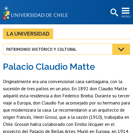
EXTENSIÓN
MENÚ
BIBLIOTECAS
LA UNIVERSIDAD
LA UNIVERSIDAD
Postulantes
PATRIMONIO HISTÓRICO Y CULTURAL
Estudiantes
Palacio Claudio Matte
Académicas/os
Funcionarias/os
Originalmente era una convencional casa santiaguina, con la
sucesión de tres patios en un piso. En 1892 don Claudio Matte
Egresadas/os
adquirió esta residencia a don Federico Brieba. Durante su tercer
viaje a Europa, don Claudio fue aconsejado por su hermano para
que modernizara la casa. Le recomendaron a un arquitecto de
origen francés, Henri Grossi, que a la sazón (1910), trabajaba en
Chile. Grossin había colaborado con Emilio Jécquier en el
proyecto del Palacio de Bellas Artes. Murió en Europa, en 1914,