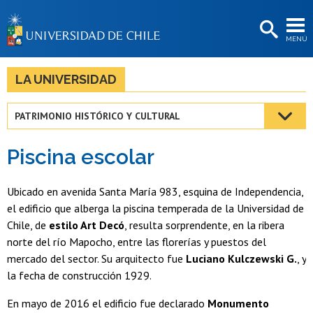
EXTENSIÓN
MENÚ
BIBLIOTECAS
LA UNIVERSIDAD
LA UNIVERSIDAD
Postulantes
PATRIMONIO HISTÓRICO Y CULTURAL
Estudiantes
Piscina escolar
Académicas/os
Funcionarias/os
Ubicado en avenida Santa María 983, esquina de Independencia,
el edificio que alberga la piscina temperada de la Universidad de
Egresadas/os
Chile, de
estilo Art Decó
, resulta sorprendente, en la ribera
norte del río Mapocho, entre las florerías y puestos del
mercado del sector. Su arquitecto fue
Luciano Kulczewski G.
, y
la fecha de construcción 1929.
En mayo de 2016 el edificio fue declarado
Monumento