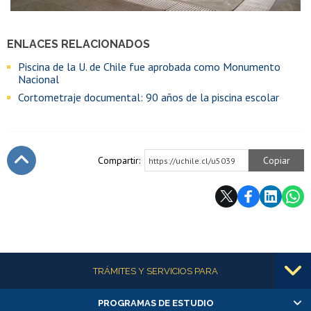
ENLACES RELACIONADOS
Piscina de la U. de Chile fue aprobada como Monumento
Nacional
Cortometraje documental: 90 años de la piscina escolar
Compartir:
Copiar
https://uchile.cl/u5039
Subir
Más información
TRÁMITES Y SERVICIOS PARA
PROGRAMAS DE ESTUDIO
Alumnas/os y exalumnas/os