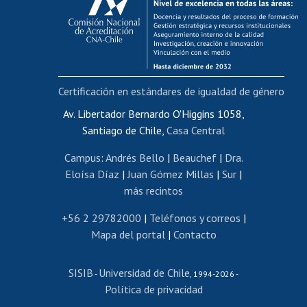
Postulación al AUCAI
Funcionarias/os
Cursos internos de capacitación
Bienestar del personal
Certificación en estándares de igualdad de género
Portal de movilidad interna
Certificado de renta
Av. Libertador Bernardo O'Higgins 1058,
Santiago de Chile,
Casa Central
Certificado de renta honorarios
Gestión de correo uchile
Campus
:
Andrés Bello
|
Beauchef
|
Dra.
Editar páginas blancas
Eloísa Díaz
|
Juan Gómez Millas
|
Sur
|
más recintos
Extranjeras/os
Revalidación y reconocimiento de títulos
+56 2 29782000
|
Teléfonos y correos
|
Mapa del portal
|
Contacto
Postulación al Programa de Movilidad Estudiantil
Inscripción de asignaturas
SISIB
Universidad de Chile
Cursos de español
-
, 1994-2026 -
Política de privacidad