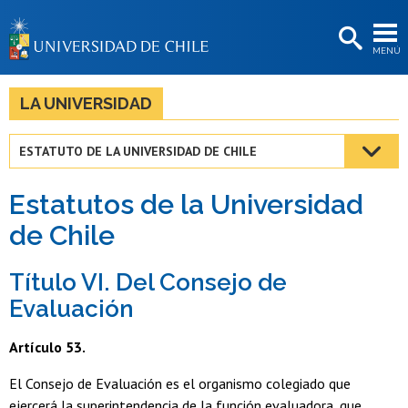
EXTENSIÓN
MENÚ
BIBLIOTECAS
LA UNIVERSIDAD
LA UNIVERSIDAD
Postulantes
ESTATUTO DE LA UNIVERSIDAD DE CHILE
Estudiantes
Estatutos de la Universidad
Académicas/os
de Chile
Funcionarias/os
Título VI. Del Consejo de
Egresadas/os
Evaluación
Artículo 53.
El Consejo de Evaluación es el organismo colegiado que
ejercerá la superintendencia de la función evaluadora, que