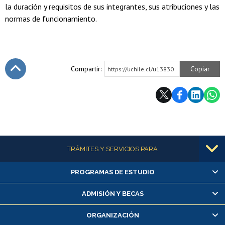
la duración y requisitos de sus integrantes, sus atribuciones y las
normas de funcionamiento.
Compartir:
Copiar
https://uchile.cl/u13830
Subir
Más información
TRÁMITES Y SERVICIOS PARA
PROGRAMAS DE ESTUDIO
Alumnas/os y exalumnas/os
Matrícula en línea
ADMISIÓN Y BECAS
Inscripción y cambio de asignaturas
ORGANIZACIÓN
Consulta y certificado de notas