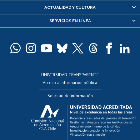
Certificado de alumno regular
ACTUALIDAD Y CULTURA
Servicio médico y dental
SERVICIOS EN LÍNEA
Pago de arancel y crédito alumnos
Pago de arancel y crédito exalumnos
Certificado de títulos y grados
Docentes
Postulación a concursos internos de investigación
Consulta a bases de datos
UNIVERSIDAD TRANSPARENTE
Perfeccionamiento
Acceso a información pública
Editar Portafolio Académico
Solicitud de información
Evaluación docente
Calificación académica
Postulación al AUCAI
Funcionarias/os
Cursos internos de capacitación