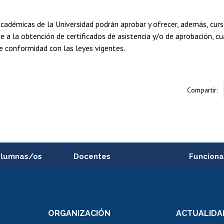
cadémicas de la Universidad podrán aprobar y ofrecer, además, curs
 a la obtención de certificados de asistencia y/o de aprobación, c
e conformidad con las leyes vigentes.
Compartir:
alumnas/os
Docentes
Funciona
Postulación a concursos
Cursos inte
internos de investigación
capacitació
e asignaturas
Consulta a bases de datos
Bienestar d
 de notas
ORGANIZACIÓN
ACTUALIDA
Perfeccionamiento
Portal de m
 regular