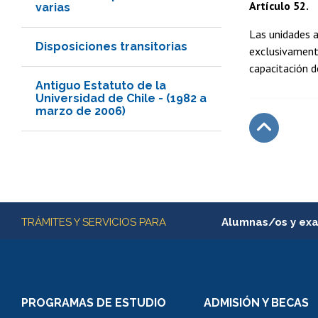
Artículo 52.
varias
Las unidades a
Disposiciones transitorias
exclusivamente
capacitación d
Antiguo Estatuto de la
Universidad de Chile - (1982 a
marzo de 2006)
Subir
Más información
TRÁMITES Y SERVICIOS PARA
Alumnas/os y ex
Matrícula en línea
Inscripción y cambio d
Consulta y certificado
PROGRAMAS DE ESTUDIO
ADMISIÓN Y BECAS
Certificado de alumno