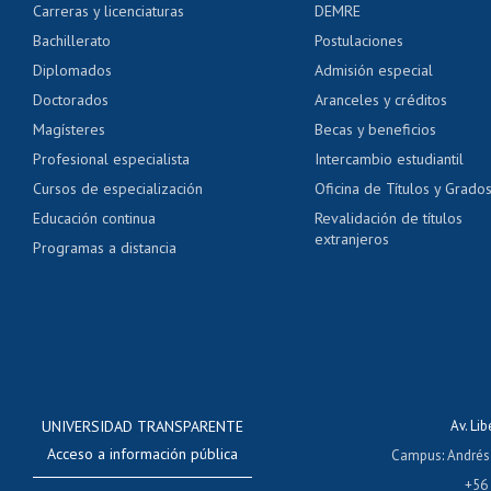
Carreras y licenciaturas
DEMRE
Servicio médico y den
Bachillerato
Postulaciones
Pago de arancel y cré
Diplomados
Admisión especial
Pago de arancel y cré
Doctorados
Aranceles y créditos
Certificado de títulos 
Magísteres
Becas y beneficios
Profesional especialista
Intercambio estudiantil
Mi Uchile
Ayu
Cursos de especialización
Oficina de Títulos y Grado
Educación continua
Revalidación de títulos
extranjeros
Programas a distancia
UNIVERSIDAD TRANSPARENTE
Av. Li
Acceso a información pública
Campus
:
Andrés
+56