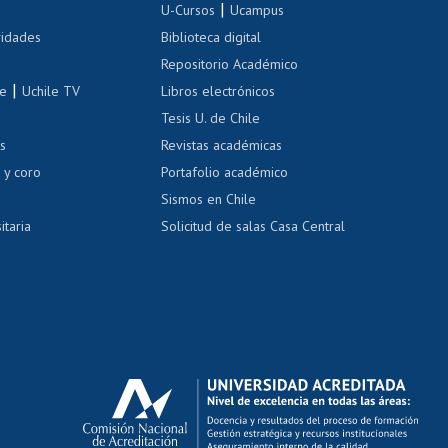
|
 de renta
U-Cursos
Ucampus
Cursos de español
 de renta
vidades
Biblioteca digital
Repositorio Académico
correo uchile
|
le
Uchile TV
Libros electrónicos
nas blancas
Tesis U. de Chile
os
Revistas académicas
, sexual y violencia
Denuncias administrativas
 y coro
Portafolio académico
Sismos en Chile
itaria
Solicitud de salas Casa Central