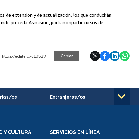
os de extensión y de actualización, los que conducirán
uando proceda. Asimismo, podrán impartir cursos de
Copiar
https://uchile.cl/u13829
rias/os
Extranjeras/os
rnos de
Revalidación y reconocimiento
n
de títulos
el personal
Postulación al Programa de
Movilidad Estudiantil
D Y CULTURA
SERVICIOS EN LÍNEA
ovilidad interna
Inscripción de asignaturas