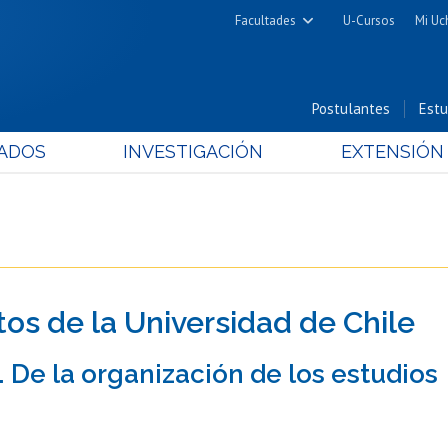
Facultades
U-Cursos
Mi Uc
Arquitectura y Urbanismo
Ciencias
Postulantes
Estu
Cs. Físicas y Matemáticas
ADOS
INVESTIGACIÓN
EXTENSIÓN
Cs. Químicas y Farmacéuticas
Cs. Veterinarias y Pecuarias
Derecho
Filosofía y Humanidades
Medicina
tos de la Universidad de Chile
Estudios Avanzados en Educación
Nutrición y Tecnología de
V. De la organización de los estudios
Alimentos