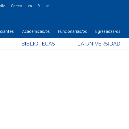
hile
Correo
en
fr
pt
Artes
Cs. Agronómicas
diantes
Académicas/os
Funcionarias/os
Egresadas/os
Cs. Forestales y Conservación
BIBLIOTECAS
LA UNIVERSIDAD
Cs. Sociales
Comunicación e Imagen
Economía y Negocios
Gobierno
Odontología
Estudios Internacionales
Bachillerato
Hospital Clínico