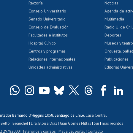
Editar Portafolio Académico
Certificado
Rectoría
Noticias
tal
Evaluación docente
Certificado
Consejo Universitario
Agenda de acti
dito alumnos
honorarios
Calificación académica
Senado Universitario
Multimedia
dito exalumnos
Gestión de 
Consejo de Evaluación
Radio U. de Chi
Postulación al AUCAI
y grados
Editar pági
Facultades e institutos
Deportes
Hospital Clínico
Museos y teatr
da tecnológica
Tarjeta TUI
Wifi
Acoso laboral
s
Centros y programas
Orquesta, ballet
Relaciones internacionales
Publicaciones
Unidades administrativas
Editorial Univers
bertador Bernardo O'Higgins 1058, Santiago de Chile,
Casa Central
 Bello
|
Beauchef
|
Dra. Eloísa Díaz
|
Juan Gómez Millas
|
Sur
|
más recintos
 2 29782000
|
Teléfonos y correos
|
Mapa del portal
|
Contacto