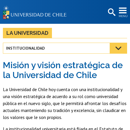
EXTENSIÓN
MENÚ
BIBLIOTECAS
LA UNIVERSIDAD
LA UNIVERSIDAD
Postulantes
INSTITUCIONALIDAD
Estudiantes
Misión y visión estratégica de
Académicas/os
la Universidad de Chile
Funcionarias/os
La Universidad de Chile hoy cuenta con una institucionalidad y
Egresadas/os
una visión estratégica de acuerdo a su rol como universidad
pública en el nuevo siglo, que le permitirá afrontar los desafíos
actuales manteniendo su tradición y excelencia, sin claudicar en
los valores que le son propios.
La institucionalidad universitaria está fijada en el Estatuto de