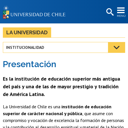
EXTENSIÓN
MENÚ
BIBLIOTECAS
LA UNIVERSIDAD
LA UNIVERSIDAD
Postulantes
INSTITUCIONALIDAD
Estudiantes
Presentación
Académicas/os
Funcionarias/os
Es la institución de educación superior más antigua
del país y una de las de mayor prestigio y tradición
Egresadas/os
de América Latina.
La Universidad de Chile es una
institución de educación
superior de carácter nacional y pública
, que asume con
compromiso y vocación de excelencia la formación de personas
y la contribución al desarrollo espiritual y material de la Nación,