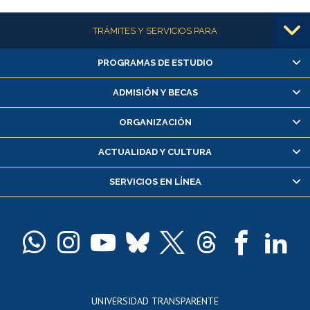
Más información
TRÁMITES Y SERVICIOS PARA
PROGRAMAS DE ESTUDIO
Alumnas/os y exalumnas/os
Matrícula en línea
ADMISIÓN Y BECAS
Inscripción y cambio de asignaturas
ORGANIZACIÓN
Consulta y certificado de notas
Certificado de alumno regular
ACTUALIDAD Y CULTURA
Servicio médico y dental
SERVICIOS EN LÍNEA
Pago de arancel y crédito alumnos
Pago de arancel y crédito exalumnos
Certificado de títulos y grados
Docentes
Postulación a concursos internos de investigación
Consulta a bases de datos
UNIVERSIDAD TRANSPARENTE
Perfeccionamiento