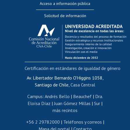
Acceso a información pública
Editar Portafolio Académico
Solicitud de información
Evaluación docente
Calificación académica
Postulación al AUCAI
Funcionarias/os
Cursos internos de capacitación
Bienestar del personal
Certificación en estándares de igualdad de género
Portal de movilidad interna
Certificado de renta
Av. Libertador Bernardo O'Higgins 1058,
Santiago de Chile,
Casa Central
Certificado de renta honorarios
Gestión de correo uchile
Campus
:
Andrés Bello
|
Beauchef
|
Dra.
Editar páginas blancas
Eloísa Díaz
|
Juan Gómez Millas
|
Sur
|
más recintos
Extranjeras/os
Revalidación y reconocimiento de títulos
+56 2 29782000
|
Teléfonos y correos
|
Mapa del portal
|
Contacto
Postulación al Programa de Movilidad Estudiantil