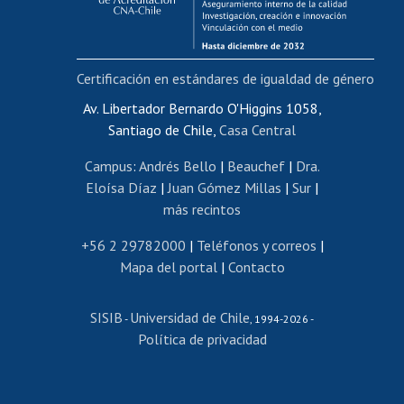
Funcionarias/os
Cursos internos de capacitación
Bienestar del personal
Certificación en estándares de igualdad de género
Portal de movilidad interna
Certificado de renta
Av. Libertador Bernardo O'Higgins 1058,
Santiago de Chile,
Casa Central
Certificado de renta honorarios
Gestión de correo uchile
Campus
:
Andrés Bello
|
Beauchef
|
Dra.
Editar páginas blancas
Eloísa Díaz
|
Juan Gómez Millas
|
Sur
|
más recintos
Extranjeras/os
Revalidación y reconocimiento de títulos
+56 2 29782000
|
Teléfonos y correos
|
Mapa del portal
|
Contacto
Postulación al Programa de Movilidad Estudiantil
Inscripción de asignaturas
SISIB
Universidad de Chile
Cursos de español
-
, 1994-2026 -
Política de privacidad
Mi Uchile
Ayuda tecnológica
Tarjeta TUI
Wifi
Acoso laboral, sexual y violencia