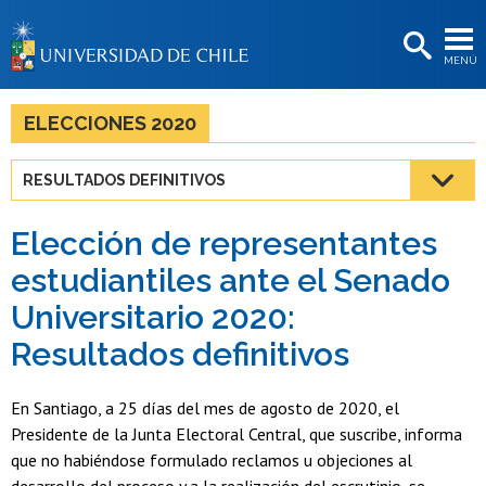
EXTENSIÓN
MENÚ
BIBLIOTECAS
LA UNIVERSIDAD
ELECCIONES 2020
Postulantes
RESULTADOS DEFINITIVOS
Estudiantes
Elección de representantes
Académicas/os
estudiantiles ante el Senado
Funcionarias/os
Universitario 2020:
Egresadas/os
Resultados definitivos
En Santiago, a 25 días del mes de agosto de 2020, el
Presidente de la Junta Electoral Central, que suscribe, informa
que no habiéndose formulado reclamos u objeciones al