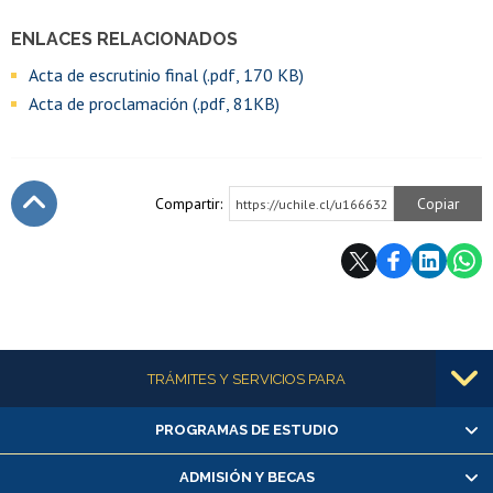
ENLACES RELACIONADOS
Acta de escrutinio final (.pdf, 170 KB)
Acta de proclamación (.pdf, 81KB)
Compartir:
Copiar
https://uchile.cl/u166632
Subir
Más información
TRÁMITES Y SERVICIOS PARA
PROGRAMAS DE ESTUDIO
Alumnas/os y exalumnas/os
Matrícula en línea
ADMISIÓN Y BECAS