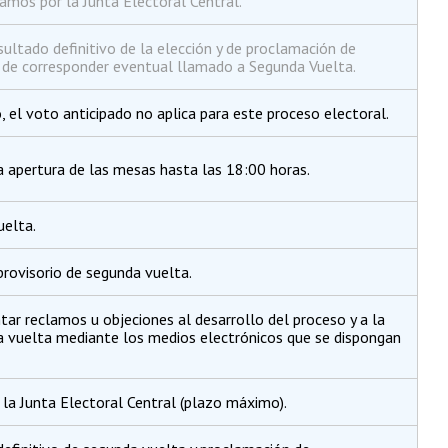
amos por la Junta Electoral Central.
ultado definitivo de la elección y de proclamación de
o de corresponder eventual llamado a Segunda Vuelta.
, el voto anticipado no aplica para este proceso electoral.
la apertura de las mesas hasta las 18:00 horas.
uelta.
provisorio de segunda vuelta.
r reclamos u objeciones al desarrollo del proceso y a la
da vuelta mediante los medios electrónicos que se dispongan
la Junta Electoral Central (plazo máximo).