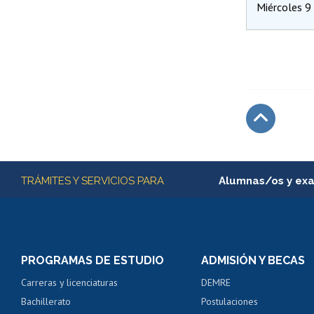
Miércoles 9
Subir
Más información
TRÁMITES Y SERVICIOS PARA
Alumnas/os y ex
Matrícula en línea
Inscripción y cambio d
Consulta y certificado
PROGRAMAS DE ESTUDIO
ADMISIÓN Y BECAS
Certificado de alumno
Carreras y licenciaturas
DEMRE
Servicio médico y den
Bachillerato
Postulaciones
Pago de arancel y cré