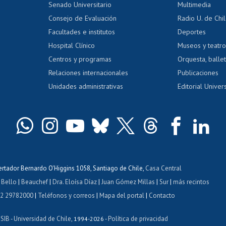
Calificación académica
Senado Universitario
Multimedia
dito exalumnos
Gestión de 
Consejo de Evaluación
Radio U. de Chi
Postulación al AUCAI
y grados
Editar pági
Facultades e institutos
Deportes
Hospital Clínico
Museos y teatr
da tecnológica
Tarjeta TUI
Wifi
Acoso laboral
s
Centros y programas
Orquesta, ballet
Relaciones internacionales
Publicaciones
Unidades administrativas
Editorial Univers
bertador Bernardo O'Higgins 1058, Santiago de Chile,
Casa Central
 Bello
|
Beauchef
|
Dra. Eloísa Díaz
|
Juan Gómez Millas
|
Sur
|
más recintos
 2 29782000
|
Teléfonos y correos
|
Mapa del portal
|
Contacto
ISIB
Universidad de Chile
Política de privacidad
-
, 1994-2026 -