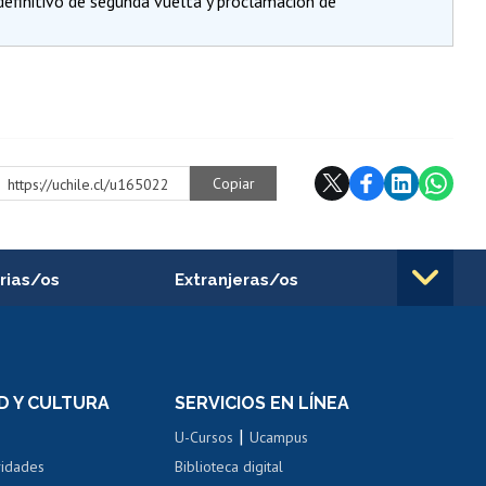
definitivo de segunda vuelta y proclamación de
Copiar
https://uchile.cl/u165022
rias/os
Extranjeras/os
rnos de
Revalidación y reconocimiento
n
de títulos
el personal
Postulación al Programa de
Movilidad Estudiantil
D Y CULTURA
SERVICIOS EN LÍNEA
ovilidad interna
Inscripción de asignaturas
|
 de renta
U-Cursos
Ucampus
Cursos de español
 de renta
vidades
Biblioteca digital