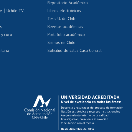
Repositorio Académico
correo uchile
|
le
Uchile TV
Libros electrónicos
nas blancas
Tesis U. de Chile
os
Revistas académicas
, sexual y violencia
Denuncias administrativas
 y coro
Portafolio académico
Sismos en Chile
itaria
Solicitud de salas Casa Central