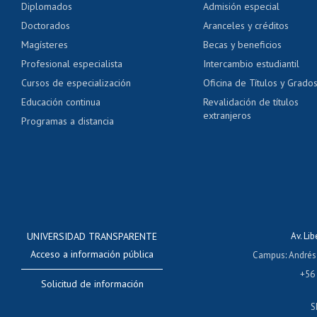
Diplomados
Admisión especial
Pago de arancel y cré
Doctorados
Aranceles y créditos
Certificado de títulos 
Magísteres
Becas y beneficios
Profesional especialista
Intercambio estudiantil
Mi Uchile
Ayu
Cursos de especialización
Oficina de Títulos y Grado
Educación continua
Revalidación de títulos
extranjeros
Programas a distancia
UNIVERSIDAD TRANSPARENTE
Av. Li
Acceso a información pública
Campus
:
Andrés
+56
Solicitud de información
S