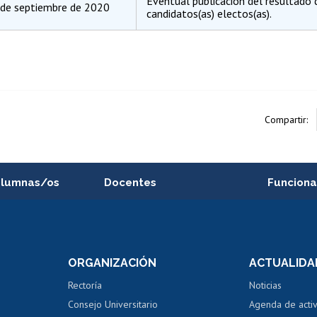
Eventual publicación del resultado 
 de septiembre de 2020
candidatos(as) electos(as).
Compartir:
alumnas/os
Docentes
Funciona
Postulación a concursos
Cursos inte
internos de investigación
capacitació
e asignaturas
Consulta a bases de datos
Bienestar d
 de notas
ORGANIZACIÓN
ACTUALIDA
Perfeccionamiento
Portal de m
 regular
Editar Portafolio Académico
Certificado
Rectoría
Noticias
tal
Evaluación docente
Certificado
Consejo Universitario
Agenda de acti
dito alumnos
honorarios