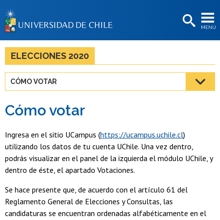
EXTENSIÓN
MENÚ
BIBLIOTECAS
LA UNIVERSIDAD
ELECCIONES 2020
Postulantes
CÓMO VOTAR
Estudiantes
Cómo votar
Académicas/os
Funcionarias/os
Ingresa en el sitio UCampus (
https://ucampus.uchile.cl
)
utilizando los datos de tu cuenta UChile. Una vez dentro,
Egresadas/os
podrás visualizar en el panel de la izquierda el módulo UChile, y
dentro de éste, el apartado Votaciones.
Se hace presente que, de acuerdo con el artículo 61 del
Reglamento General de Elecciones y Consultas, las
candidaturas se encuentran ordenadas alfabéticamente en el