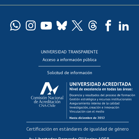
Pago de arancel y crédito exalumnos
Certificado de títulos y grados
Docentes
Postulación a concursos internos de investigación
Consulta a bases de datos
UNIVERSIDAD TRANSPARENTE
Perfeccionamiento
Acceso a información pública
Editar Portafolio Académico
Solicitud de información
Evaluación docente
Calificación académica
Postulación al AUCAI
Funcionarias/os
Cursos internos de capacitación
Bienestar del personal
Certificación en estándares de igualdad de género
Portal de movilidad interna
Certificado de renta