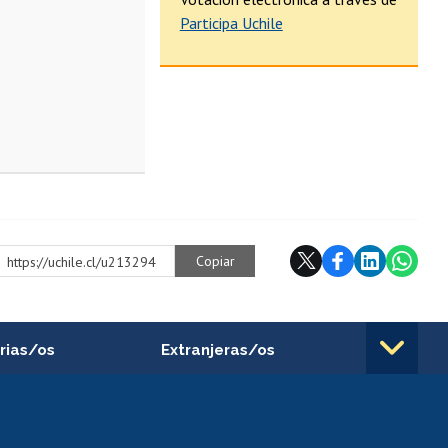
Participa Uchile
Copiar
https://uchile.cl/u213294
rias/os
Extranjeras/os
rnos de
Revalidación y reconocimiento
n
de títulos
el personal
Postulación al Programa de