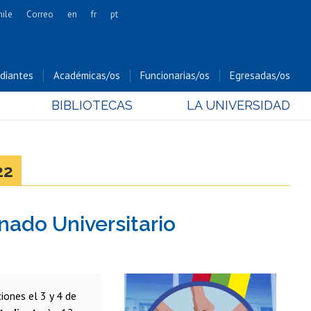
hile
Correo
en
fr
pt
Artes
Cs. Agronómicas
diantes
Académicas/os
Funcionarias/os
Egresadas/os
Cs. Forestales y Conservación
BIBLIOTECAS
LA UNIVERSIDAD
Cs. Sociales
Comunicación e Imagen
Economía y Negocios
22
Gobierno
Odontología
nado Universitario
Estudios Internacionales
Bachillerato
Hospital Clínico
iones el 3 y 4 de