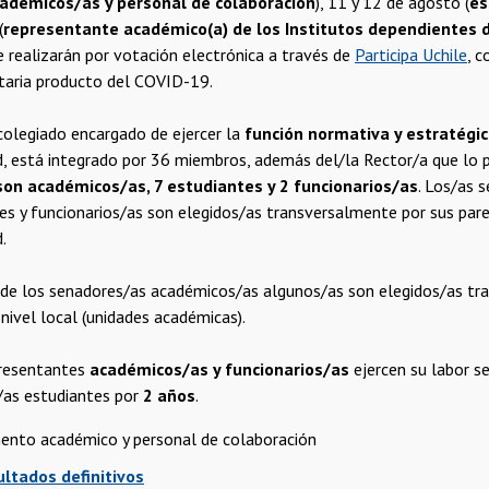
adémicos/as y personal de colaboración
), 11 y 12 de agosto (
es
(
representante académico(a) de los Institutos dependientes d
e realizarán por votación electrónica a través de
Participa Uchile
, c
itaria producto del COVID-19.
colegiado encargado de ejercer la
función normativa y estratégi
d, está integrado por 36 miembros, además del/la Rector/a que lo p
son académicos/as, 7 estudiantes y 2 funcionarios/as
. Los/as 
les y funcionarios/as son elegidos/as transversalmente por sus pare
.
 de los senadores/as académicos/as algunos/as son elegidos/as tr
nivel local (unidades académicas).
presentantes
académicos/as y funcionarios/as
ejercen su labor s
/as estudiantes por
2 años
.
ento académico y personal de colaboración
ultados definitivos