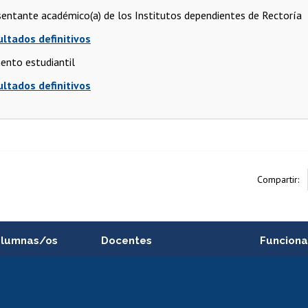
entante académico(a) de los Institutos dependientes de Rectoría
ultados definitivos
ento estudiantil
ultados definitivos
Compartir:
alumnas/os
Docentes
Funciona
Postulación a concursos
Cursos inte
internos de investigación
capacitació
e asignaturas
Consulta a bases de datos
Bienestar d