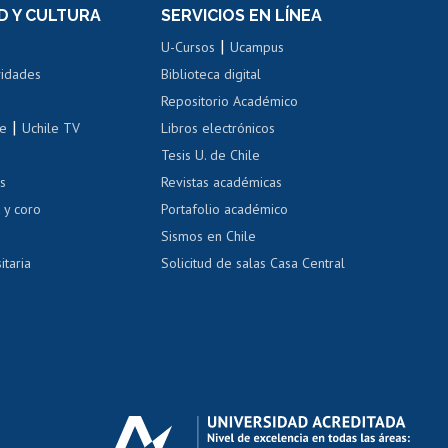
Movilidad Estudiantil
D Y CULTURA
SERVICIOS EN LÍNEA
ovilidad interna
Inscripción de asignaturas
|
 de renta
U-Cursos
Ucampus
Cursos de español
 de renta
vidades
Biblioteca digital
Repositorio Académico
correo uchile
|
le
Uchile TV
Libros electrónicos
nas blancas
Tesis U. de Chile
os
Revistas académicas
, sexual y violencia
Denuncias administrativas
 y coro
Portafolio académico
Sismos en Chile
itaria
Solicitud de salas Casa Central