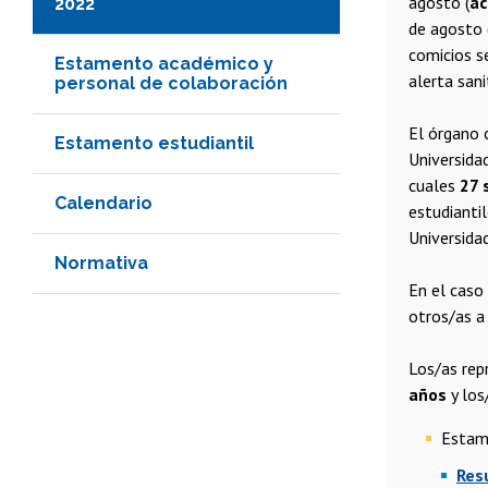
agosto (
ac
2022
de agosto 
comicios s
Estamento académico y
alerta san
personal de colaboración
El órgano 
Estamento estudiantil
Universida
cuales
27 
Calendario
estudianti
Universidad
Normativa
En el caso
otros/as a 
Los/as re
años
y los
Estam
Res