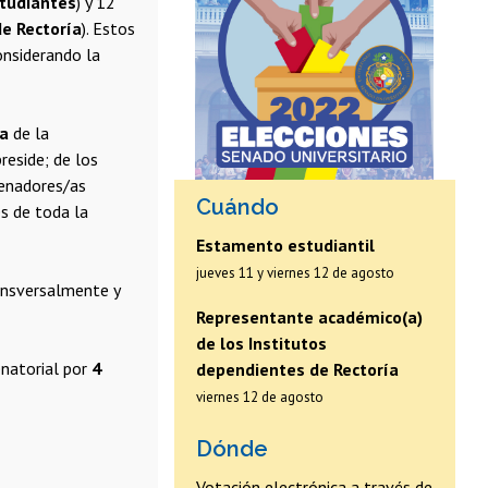
tudiantes
) y 12
e Rectoría
). Estos
onsiderando la
ca
de la
reside; de los
senadores/as
Cuándo
s de toda la
Estamento estudiantil
jueves 11 y viernes 12 de agosto
ansversalmente y
Representante académico(a)
de los Institutos
enatorial por
4
dependientes de Rectoría
viernes 12 de agosto
Dónde
Votación electrónica a través de