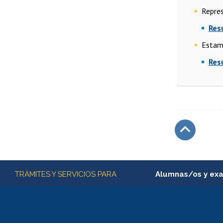
Repres
Res
Estam
Res
Subir
Más información
TRÁMITES Y SERVICIOS PARA
Alumnas/os y ex
Matrícula en línea
Inscripción y cambio d