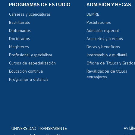
Consulta y certificado
PROGRAMAS DE ESTUDIO
ADMISIÓN Y BECAS
Certificado de alumno
Carreras y licenciaturas
DEMRE
Servicio médico y den
Bachillerato
Postulaciones
Pago de arancel y cré
Diplomados
Admisión especial
Pago de arancel y cré
Doctorados
Aranceles y créditos
Certificado de títulos 
Magísteres
Becas y beneficios
Profesional especialista
Intercambio estudiantil
Mi Uchile
Ayu
Cursos de especialización
Oficina de Títulos y Grado
Educación continua
Revalidación de títulos
extranjeros
Programas a distancia
UNIVERSIDAD TRANSPARENTE
Av. Li