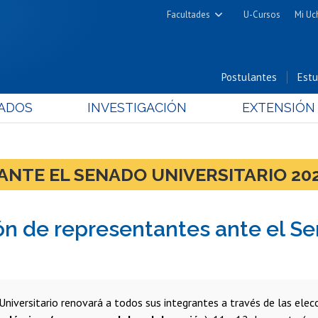
Facultades
U-Cursos
Mi Uc
Arquitectura y Urbanismo
Ciencias
Postulantes
Estu
Cs. Físicas y Matemáticas
ADOS
INVESTIGACIÓN
EXTENSIÓN
Cs. Químicas y Farmacéuticas
Cs. Veterinarias y Pecuarias
Derecho
ANTE EL SENADO UNIVERSITARIO 20
Filosofía y Humanidades
Medicina
ón de representantes ante el Se
Estudios Avanzados en Educación
Nutrición y Tecnología de
Alimentos
Universitario renovará a todos sus integrantes a través de las elecc