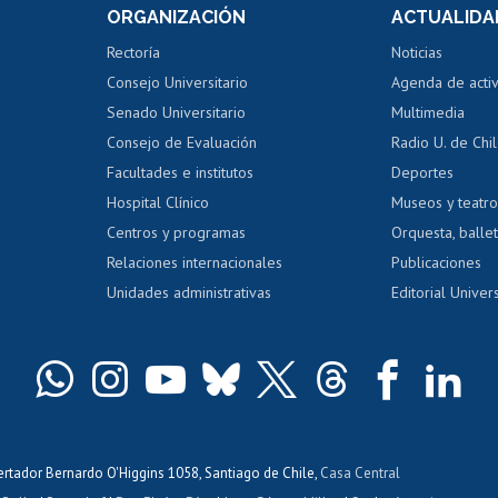
 de notas
ORGANIZACIÓN
ACTUALIDA
Perfeccionamiento
Portal de m
 regular
Editar Portafolio Académico
Certificado
Rectoría
Noticias
tal
Evaluación docente
Certificado
Consejo Universitario
Agenda de acti
dito alumnos
honorarios
Calificación académica
Senado Universitario
Multimedia
dito exalumnos
Gestión de 
Consejo de Evaluación
Radio U. de Chi
Postulación al AUCAI
y grados
Editar pági
Facultades e institutos
Deportes
Hospital Clínico
Museos y teatr
da tecnológica
Tarjeta TUI
Wifi
Acoso laboral
s
Centros y programas
Orquesta, ballet
Relaciones internacionales
Publicaciones
Unidades administrativas
Editorial Univers
bertador Bernardo O'Higgins 1058, Santiago de Chile,
Casa Central