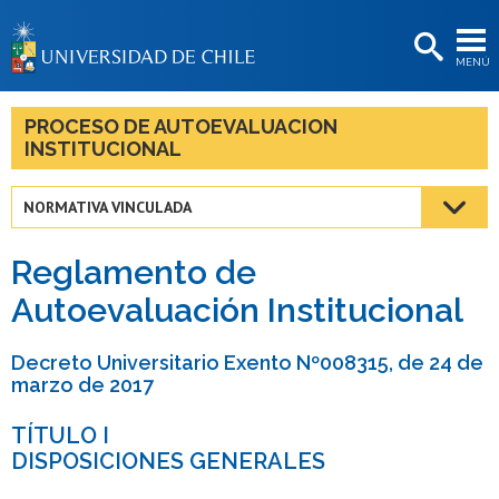
EXTENSIÓN
MENÚ
BIBLIOTECAS
LA UNIVERSIDAD
PROCESO DE AUTOEVALUACION
INSTITUCIONAL
Postulantes
Estudiantes
NORMATIVA VINCULADA
Académicas/os
Reglamento de
Funcionarias/os
Autoevaluación Institucional
Egresadas/os
Decreto Universitario Exento Nº008315, de 24 de
marzo de 2017
TÍTULO I
DISPOSICIONES GENERALES