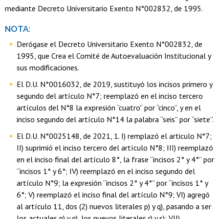
mediante Decreto Universitario Exento N°002832, de 1995.
NOTA:
Derógase el Decreto Universitario Exento N°002832, de
1995, que Crea el Comité de Autoevaluación Institucional y
sus modificaciones.
El D.U. N°0016032, de 2019, sustituyó los incisos primero y
segundo del artículo N°7; reemplazó en el inciso tercero
artículos del N°8 la expresión “cuatro” por “cinco”, y en el
inciso segundo del artículo N°14 la palabra “seis” por “siete”.
El D.U. N°0025148, de 2021, 1. I) remplazó el articulo N°7;
II) suprimió el inciso tercero del artículo N°8; III) reemplazó
en el inciso final del artículo 8°, la frase “incisos 2° y 4°” por
“incisos 1° y 6°; IV) reemplazó en el inciso segundo del
artículo N°9; la expresión “incisos 2° y 4°” por “incisos 1° y
6°; V) reemplazó el inciso final del artículo N°9; VI) agregó
al artículo 11, dos (2) nuevos literales p) y q), pasando a ser
los actuales p) y q), los nuevos literales r) y s); VII)