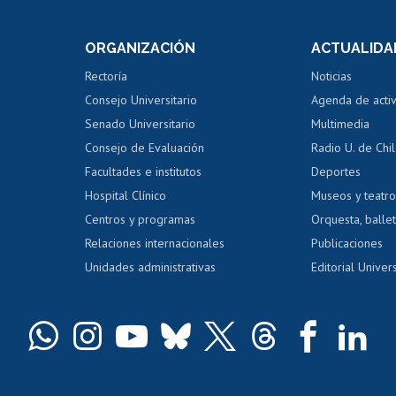
e asignaturas
Consulta a bases de datos
Bienestar d
 de notas
ORGANIZACIÓN
ACTUALIDA
Perfeccionamiento
Portal de m
 regular
Editar Portafolio Académico
Certificado
Rectoría
Noticias
tal
Evaluación docente
Certificado
Consejo Universitario
Agenda de acti
dito alumnos
honorarios
Calificación académica
Senado Universitario
Multimedia
dito exalumnos
Gestión de 
Consejo de Evaluación
Radio U. de Chi
Postulación al AUCAI
y grados
Editar pági
Facultades e institutos
Deportes
Hospital Clínico
Museos y teatr
da tecnológica
Tarjeta TUI
Wifi
Acoso laboral
s
Centros y programas
Orquesta, ballet
Relaciones internacionales
Publicaciones
Unidades administrativas
Editorial Univers