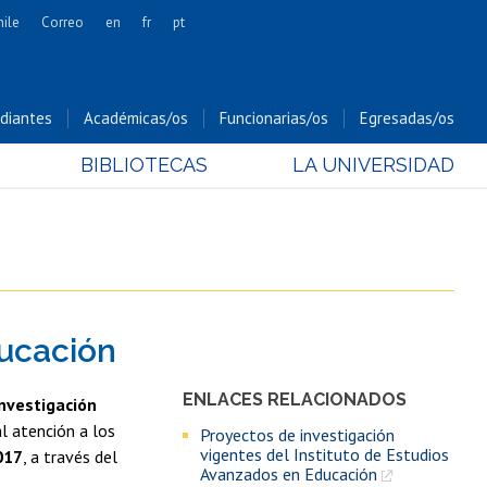
hile
Correo
en
fr
pt
Artes
Cs. Agronómicas
diantes
Académicas/os
Funcionarias/os
Egresadas/os
Cs. Forestales y Conservación
BIBLIOTECAS
LA UNIVERSIDAD
Cs. Sociales
Comunicación e Imagen
Economía y Negocios
Gobierno
Odontología
ducación
Estudios Internacionales
Bachillerato
ENLACES RELACIONADOS
investigación
Hospital Clínico
l atención a los
Proyectos de investigación
vigentes del Instituto de Estudios
017
, a través del
Avanzados en Educación