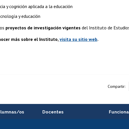
ia y cognición aplicada a la educación
ecnología y educación
los
proyectos de investigación vigentes
del Instituto de Estudi
nocer más sobre el Instituto,
visita su sitio web
.
Compartir:
alumnas/os
Docentes
Funciona
Postulación a concursos
Cursos inte
internos de investigación
capacitació