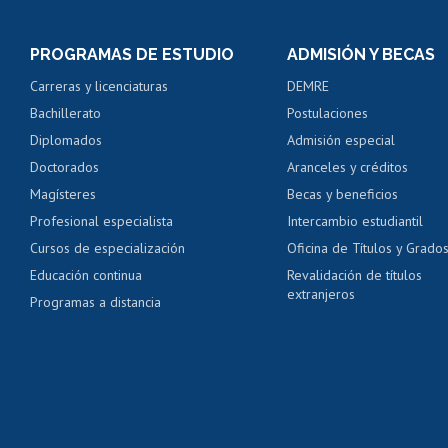
Inscripción y cambio d
Consulta y certificado
PROGRAMAS DE ESTUDIO
ADMISIÓN Y BECAS
Certificado de alumno
Carreras y licenciaturas
DEMRE
Servicio médico y den
Bachillerato
Postulaciones
Pago de arancel y cré
Diplomados
Admisión especial
Pago de arancel y cré
Doctorados
Aranceles y créditos
Certificado de títulos 
Magísteres
Becas y beneficios
Profesional especialista
Intercambio estudiantil
Mi Uchile
Ayu
Cursos de especialización
Oficina de Títulos y Grado
Educación continua
Revalidación de títulos
extranjeros
Programas a distancia