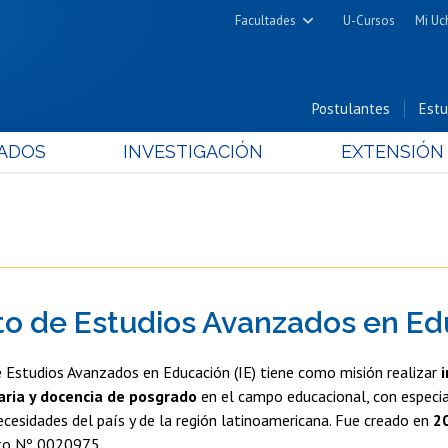
Facultades
U-Cursos
Mi Uc
Arquitectura y Urbanismo
Ciencias
Postulantes
Estu
Cs. Físicas y Matemáticas
ADOS
INVESTIGACIÓN
EXTENSIÓN
Cs. Químicas y Farmacéuticas
Cs. Veterinarias y Pecuarias
Derecho
Filosofía y Humanidades
Medicina
uto de Estudios Avanzados en E
Estudios Avanzados en Educación
Nutrición y Tecnología de
e Estudios Avanzados en Educación (IE) tiene como misión realizar
Alimentos
naria y docencia de posgrado
en el campo educacional, con especia
cesidades del país y de la región latinoamericana. Fue creado en
2
to Nº 0020975.