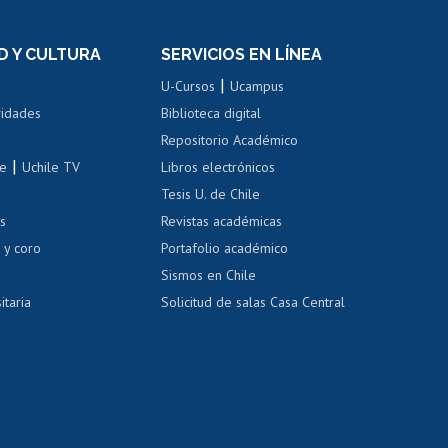
el personal
Postulación al Programa de
Movilidad Estudiantil
D Y CULTURA
SERVICIOS EN LÍNEA
ovilidad interna
Inscripción de asignaturas
|
 de renta
U-Cursos
Ucampus
Cursos de español
 de renta
vidades
Biblioteca digital
Repositorio Académico
correo uchile
|
le
Uchile TV
Libros electrónicos
nas blancas
Tesis U. de Chile
os
Revistas académicas
, sexual y violencia
Denuncias administrativas
 y coro
Portafolio académico
Sismos en Chile
itaria
Solicitud de salas Casa Central