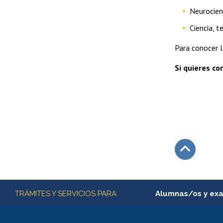
Neurocienc
Ciencia, t
Para conocer 
Si quieres co
Subir
Más información
TRÁMITES Y SERVICIOS PARA
Alumnas/os y ex
Matrícula en línea