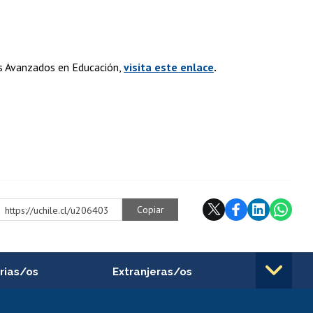
os Avanzados en Educación,
visita este enlace
.
Copiar
https://uchile.cl/u206403
rias/os
Extranjeras/os
rnos de
Revalidación y reconocimiento
n
de títulos