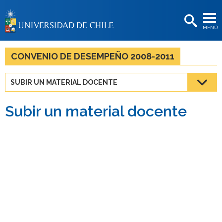
EXTENSIÓN
MENÚ
BIBLIOTECAS
LA UNIVERSIDAD
CONVENIO DE DESEMPEÑO 2008-2011
Postulantes
SUBIR UN MATERIAL DOCENTE
Estudiantes
Subir un material docente
Académicas/os
Funcionarias/os
Egresadas/os