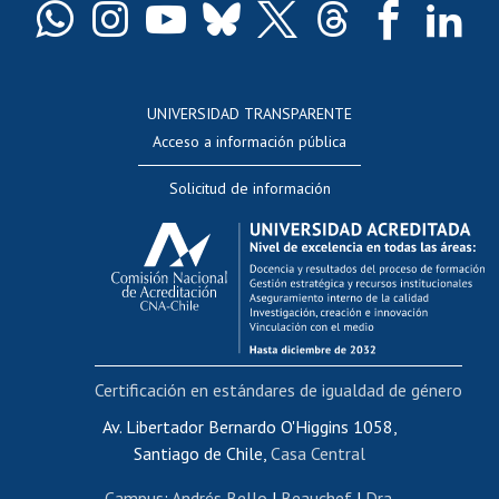
Docentes
Postulación a concursos internos de investigación
Consulta a bases de datos
UNIVERSIDAD TRANSPARENTE
Perfeccionamiento
Acceso a información pública
Editar Portafolio Académico
Solicitud de información
Evaluación docente
Calificación académica
Postulación al AUCAI
Funcionarias/os
Cursos internos de capacitación
Bienestar del personal
Certificación en estándares de igualdad de género
Portal de movilidad interna
Certificado de renta
Av. Libertador Bernardo O'Higgins 1058,
Santiago de Chile,
Casa Central
Certificado de renta honorarios
Gestión de correo uchile
Campus
:
Andrés Bello
|
Beauchef
|
Dra.