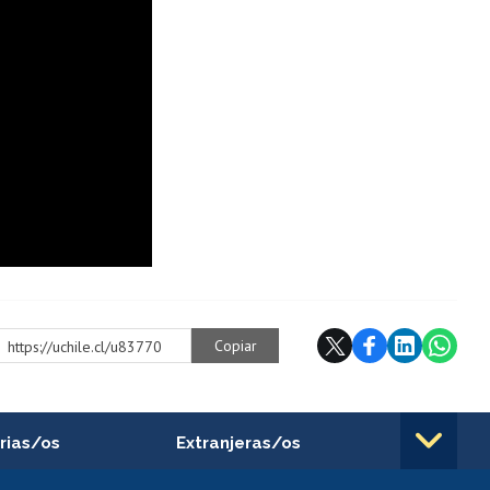
Copiar
https://uchile.cl/u83770
rias/os
Extranjeras/os