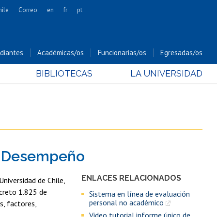
hile
Correo
en
fr
pt
Artes
Cs. Agronómicas
diantes
Académicas/os
Funcionarias/os
Egresadas/os
Cs. Forestales y Conservación
BIBLIOTECAS
LA UNIVERSIDAD
Cs. Sociales
Comunicación e Imagen
Economía y Negocios
Gobierno
Odontología
de Desempeño
Estudios Internacionales
Bachillerato
ENLACES RELACIONADOS
niversidad de Chile,
Hospital Clínico
creto 1.825 de
Sistema en línea de evaluación
personal no académico
s, factores,
Video tutorial informe único de