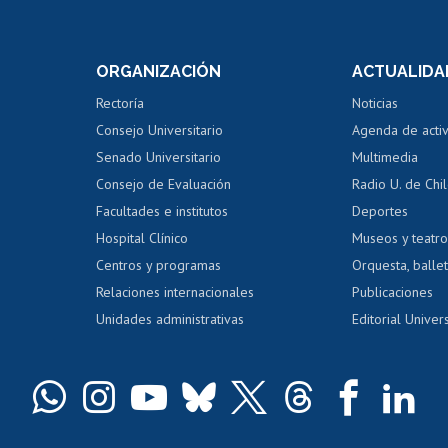
Postulación a concursos
Cursos inte
internos de investigación
capacitació
e asignaturas
Consulta a bases de datos
Bienestar d
 de notas
ORGANIZACIÓN
ACTUALIDA
Perfeccionamiento
Portal de m
 regular
Editar Portafolio Académico
Certificado
Rectoría
Noticias
tal
Evaluación docente
Certificado
Consejo Universitario
Agenda de acti
dito alumnos
honorarios
Calificación académica
Senado Universitario
Multimedia
dito exalumnos
Gestión de 
Consejo de Evaluación
Radio U. de Chi
Postulación al AUCAI
y grados
Editar pági
Facultades e institutos
Deportes
Hospital Clínico
Museos y teatr
da tecnológica
Tarjeta TUI
Wifi
Acoso laboral
s
Centros y programas
Orquesta, ballet
Relaciones internacionales
Publicaciones
Unidades administrativas
Editorial Univers