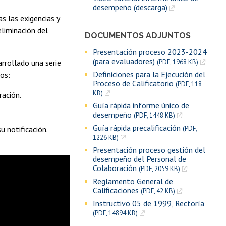
desempeño (descarga)
s las exigencias y
eliminación del
DOCUMENTOS ADJUNTOS
Presentación proceso 2023-2024
(para evaluadores)
arrollado una serie
(PDF, 1968 KB)
Definiciones para la Ejecución del
os:
Proceso de Calificatorio
(PDF, 118
KB)
ación.
Guía rápida informe único de
desempeño
(PDF, 1448 KB)
Guía rápida precalificación
u notificación.
(PDF,
1226 KB)
Presentación proceso gestión del
desempeño del Personal de
Colaboración
(PDF, 2059 KB)
Reglamento General de
Calificaciones
(PDF, 42 KB)
Instructivo 05 de 1999, Rectoría
(PDF, 14894 KB)