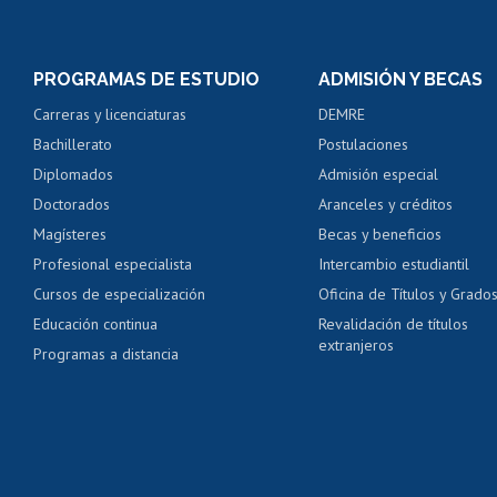
Matrícula en línea
Inscripción y cambio d
Consulta y certificado
PROGRAMAS DE ESTUDIO
ADMISIÓN Y BECAS
Certificado de alumno
Carreras y licenciaturas
DEMRE
Servicio médico y den
Bachillerato
Postulaciones
Pago de arancel y cré
Diplomados
Admisión especial
Pago de arancel y cré
Doctorados
Aranceles y créditos
Certificado de títulos 
Magísteres
Becas y beneficios
Profesional especialista
Intercambio estudiantil
Mi Uchile
Ayu
Cursos de especialización
Oficina de Títulos y Grado
Educación continua
Revalidación de títulos
extranjeros
Programas a distancia