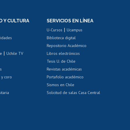
rnos de
Revalidación y reconocimiento
n
de títulos
el personal
Postulación al Programa de
Movilidad Estudiantil
D Y CULTURA
SERVICIOS EN LÍNEA
ovilidad interna
Inscripción de asignaturas
|
 de renta
U-Cursos
Ucampus
Cursos de español
 de renta
vidades
Biblioteca digital
Repositorio Académico
correo uchile
|
le
Uchile TV
Libros electrónicos
nas blancas
Tesis U. de Chile
os
Revistas académicas
, sexual y violencia
Denuncias administrativas
 y coro
Portafolio académico
Sismos en Chile
itaria
Solicitud de salas Casa Central