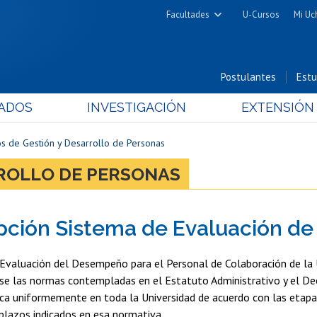
Facultades
U-Cursos
Mi Uc
Arquitectura y Urbanismo
Ciencias
Postulantes
Estu
Cs. Físicas y Matemáticas
ADOS
INVESTIGACIÓN
EXTENSIÓN
Cs. Químicas y Farmacéuticas
Cs. Veterinarias y Pecuarias
s de Gestión y Desarrollo de Personas
Derecho
ROLLO DE PERSONAS
Filosofía y Humanidades
Medicina
pción Sistema de Evaluación 
Estudios Avanzados en Educación
Nutrición y Tecnología de
Evaluación del Desempeño para el Personal de Colaboración de la U
Alimentos
se las normas contempladas en el Estatuto Administrativo y el De
ica uniformemente en toda la Universidad de acuerdo con las etapa
 plazos indicados en esa normativa.