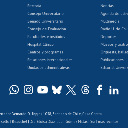
 regular
Editar Portafolio Académico
Certificado
Rectoría
Noticias
tal
Evaluación docente
Certificado
Consejo Universitario
Agenda de acti
dito alumnos
honorarios
Calificación académica
Senado Universitario
Multimedia
dito exalumnos
Gestión de 
Consejo de Evaluación
Radio U. de Chi
Postulación al AUCAI
y grados
Editar pági
Facultades e institutos
Deportes
Hospital Clínico
Museos y teatr
da tecnológica
Tarjeta TUI
Wifi
Acoso laboral
s
Centros y programas
Orquesta, ballet
Relaciones internacionales
Publicaciones
Unidades administrativas
Editorial Univers
bertador Bernardo O'Higgins 1058, Santiago de Chile,
Casa Central
 Bello
|
Beauchef
|
Dra. Eloísa Díaz
|
Juan Gómez Millas
|
Sur
|
más recintos