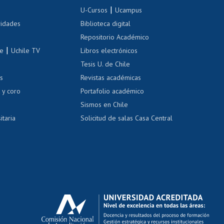
Inscripción de asignaturas
|
 de renta
U-Cursos
Ucampus
Cursos de español
 de renta
vidades
Biblioteca digital
Repositorio Académico
correo uchile
|
le
Uchile TV
Libros electrónicos
nas blancas
Tesis U. de Chile
os
Revistas académicas
, sexual y violencia
Denuncias administrativas
 y coro
Portafolio académico
Sismos en Chile
itaria
Solicitud de salas Casa Central