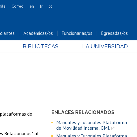
hile
Correo
en
fr
pt
Artes
Cs. Agronómicas
diantes
Académicas/os
Funcionarias/os
Egresadas/os
Cs. Forestales y Conservación
BIBLIOTECAS
LA UNIVERSIDAD
Cs. Sociales
Comunicación e Imagen
Economía y Negocios
Gobierno
Odontología
Estudios Internacionales
Bachillerato
ENLACES RELACIONADOS
s plataformas de
Hospital Clínico
Manuales y Tutoriales Plataforma
de Movilidad Interna, GMI.
s Relacionados", al
Manuales y Tutoriales Plataforma