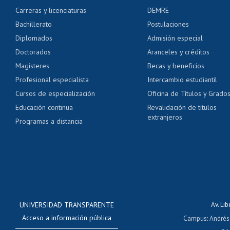
Certificado de alumno
Carreras y licenciaturas
DEMRE
Servicio médico y den
Bachillerato
Postulaciones
Pago de arancel y cré
Diplomados
Admisión especial
Pago de arancel y cré
Doctorados
Aranceles y créditos
Certificado de títulos 
Magísteres
Becas y beneficios
Profesional especialista
Intercambio estudiantil
Mi Uchile
Ayu
Cursos de especialización
Oficina de Títulos y Grado
Educación continua
Revalidación de títulos
extranjeros
Programas a distancia
UNIVERSIDAD TRANSPARENTE
Av. Li
Acceso a información pública
Campus
:
Andrés