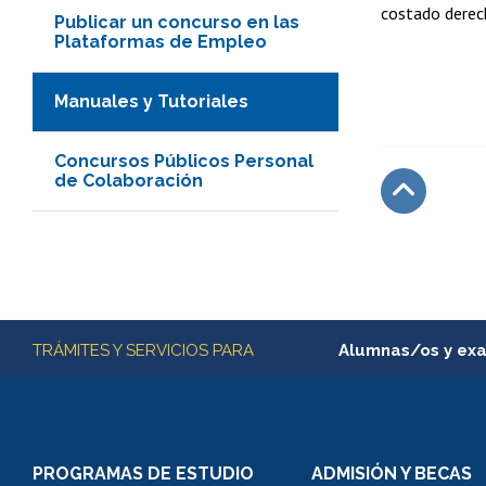
costado derech
Publicar un concurso en las
Plataformas de Empleo
Manuales y Tutoriales
Concursos Públicos Personal
de Colaboración
Subir
Más información
TRÁMITES Y SERVICIOS PARA
Alumnas/os y ex
Matrícula en línea
Inscripción y cambio d
Consulta y certificado
PROGRAMAS DE ESTUDIO
ADMISIÓN Y BECAS