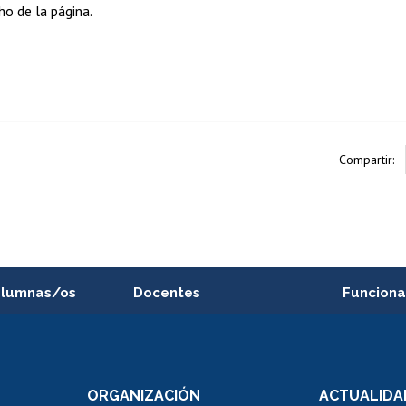
o de la página.
Compartir:
alumnas/os
Docentes
Funciona
Postulación a concursos
Cursos inte
internos de investigación
capacitació
e asignaturas
Consulta a bases de datos
Bienestar d
 de notas
ORGANIZACIÓN
ACTUALIDA
Perfeccionamiento
Portal de m