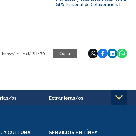
GPS Personal de Colaboración.
Copiar
https://uchile.cl/u84430
rias/os
Extranjeras/os
rnos de
Revalidación y reconocimiento
n
de títulos
el personal
Postulación al Programa de
Movilidad Estudiantil
D Y CULTURA
SERVICIOS EN LÍNEA
ovilidad interna