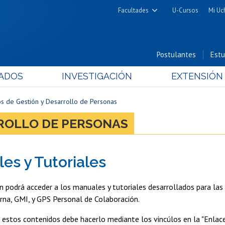
Facultades
U-Cursos
Mi Uc
Arquitectura y Urbanismo
Ciencias
Postulantes
Estu
Cs. Físicas y Matemáticas
ADOS
INVESTIGACIÓN
EXTENSIÓN
Cs. Químicas y Farmacéuticas
Cs. Veterinarias y Pecuarias
s de Gestión y Desarrollo de Personas
Derecho
ROLLO DE PERSONAS
Filosofía y Humanidades
Medicina
es y Tutoriales
Estudios Avanzados en Educación
Nutrición y Tecnología de
n podrá acceder a los manuales y tutoriales desarrollados para la
Alimentos
rna, GMI, y GPS Personal de Colaboración.
 estos contenidos debe hacerlo mediante los vincúlos en la "Enlace