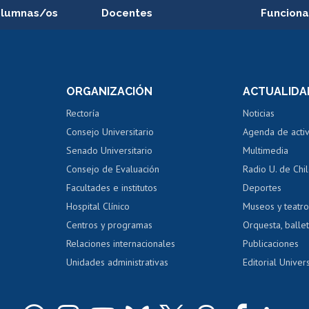
alumnas/os
Docentes
Funciona
Postulación a concursos
Cursos inte
internos de investigación
capacitació
e asignaturas
Consulta a bases de datos
Bienestar d
 de notas
ORGANIZACIÓN
ACTUALIDA
Perfeccionamiento
Portal de m
 regular
Editar Portafolio Académico
Certificado
Rectoría
Noticias
tal
Evaluación docente
Certificado
Consejo Universitario
Agenda de acti
dito alumnos
honorarios
Calificación académica
Senado Universitario
Multimedia
dito exalumnos
Gestión de 
Consejo de Evaluación
Radio U. de Chi
Postulación al AUCAI
y grados
Editar pági
Facultades e institutos
Deportes
Hospital Clínico
Museos y teatr
da tecnológica
Tarjeta TUI
Wifi
Acoso laboral
s
Centros y programas
Orquesta, ballet
Relaciones internacionales
Publicaciones
Unidades administrativas
Editorial Univers