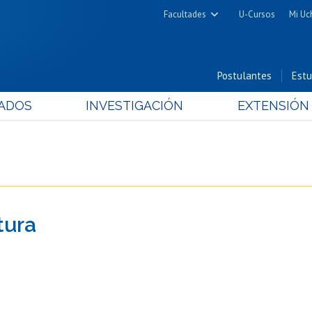
Facultades
U-Cursos
Mi Uc
Arquitectura y Urbanismo
Ciencias
Postulantes
Estu
Cs. Físicas y Matemáticas
ADOS
INVESTIGACIÓN
EXTENSIÓN
Cs. Químicas y Farmacéuticas
Cs. Veterinarias y Pecuarias
Derecho
Filosofía y Humanidades
Medicina
tura
Estudios Avanzados en Educación
Nutrición y Tecnología de
Alimentos