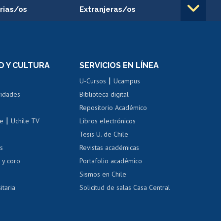
rias/os
Extranjeras/os
rnos de
Revalidación y reconocimiento
n
de títulos
el personal
Postulación al Programa de
Movilidad Estudiantil
D Y CULTURA
SERVICIOS EN LÍNEA
ovilidad interna
Inscripción de asignaturas
|
 de renta
U-Cursos
Ucampus
Cursos de español
 de renta
vidades
Biblioteca digital
Repositorio Académico
correo uchile
|
le
Uchile TV
Libros electrónicos
nas blancas
Tesis U. de Chile
os
Revistas académicas
, sexual y violencia
Denuncias administrativas
 y coro
Portafolio académico
Sismos en Chile
itaria
Solicitud de salas Casa Central