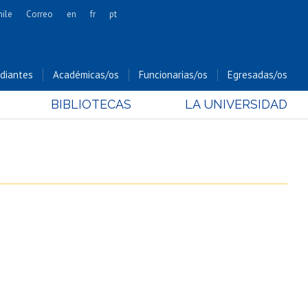
hile
Correo
en
fr
pt
Artes
Cs. Agronómicas
diantes
Académicas/os
Funcionarias/os
Egresadas/os
Cs. Forestales y Conservación
BIBLIOTECAS
LA UNIVERSIDAD
Cs. Sociales
Comunicación e Imagen
Economía y Negocios
Gobierno
Odontología
Estudios Internacionales
Bachillerato
Hospital Clínico