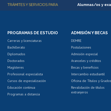
Más información
TRÁMITES Y SERVICIOS PARA
Alumnas/os y ex
Matrícula en línea
Inscripción y cambio d
Consulta y certificado
PROGRAMAS DE ESTUDIO
ADMISIÓN Y BECAS
Certificado de alumno
Carreras y licenciaturas
DEMRE
Servicio médico y den
Bachillerato
Postulaciones
Pago de arancel y cré
Diplomados
Admisión especial
Pago de arancel y cré
Doctorados
Aranceles y créditos
Certificado de títulos 
Magísteres
Becas y beneficios
Profesional especialista
Intercambio estudiantil
Mi Uchile
Ayu
Cursos de especialización
Oficina de Títulos y Grado
Educación continua
Revalidación de títulos
extranjeros
Programas a distancia