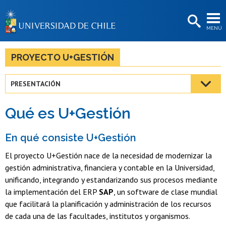
EXTENSIÓN
MENÚ
BIBLIOTECAS
LA UNIVERSIDAD
PROYECTO U+GESTIÓN
Postulantes
PRESENTACIÓN
Estudiantes
Qué es U+Gestión
Académicas/os
Funcionarias/os
En qué consiste U+Gestión
El proyecto U+Gestión nace de la necesidad de modernizar la
Egresadas/os
gestión administrativa, financiera y contable en la Universidad,
unificando, integrando y estandarizando sus procesos mediante
la implementación del ERP
SAP
, un software de clase mundial
que facilitará la planificación y administración de los recursos
de cada una de las facultades, institutos y organismos.