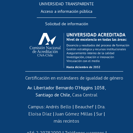
UNIVERSIDAD TRANSPARENTE
Perfeccionamiento
Acceso a información pública
Editar Portafolio Académico
Solicitud de información
Evaluación docente
Calificación académica
Postulación al AUCAI
Funcionarias/os
Cursos internos de capacitación
Bienestar del personal
Certificación en estándares de igualdad de género
Portal de movilidad interna
Certificado de renta
Av. Libertador Bernardo O'Higgins 1058,
Santiago de Chile,
Casa Central
Certificado de renta honorarios
Gestión de correo uchile
Campus
:
Andrés Bello
|
Beauchef
|
Dra.
Editar páginas blancas
Eloísa Díaz
|
Juan Gómez Millas
|
Sur
|
más recintos
Extranjeras/os
Revalidación y reconocimiento de títulos
+56 2 29782000
|
Teléfonos y correos
|