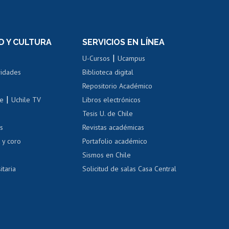
rnos de
Revalidación y reconocimiento
n
de títulos
el personal
Postulación al Programa de
Movilidad Estudiantil
D Y CULTURA
SERVICIOS EN LÍNEA
ovilidad interna
Inscripción de asignaturas
|
 de renta
U-Cursos
Ucampus
Cursos de español
 de renta
vidades
Biblioteca digital
Repositorio Académico
correo uchile
|
le
Uchile TV
Libros electrónicos
nas blancas
Tesis U. de Chile
os
Revistas académicas
, sexual y violencia
Denuncias administrativas
 y coro
Portafolio académico
Sismos en Chile
itaria
Solicitud de salas Casa Central