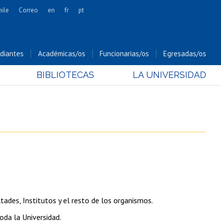
hile
Correo
en
fr
pt
Artes
Cs. Agronómicas
diantes
Académicas/os
Funcionarias/os
Egresadas/os
Cs. Forestales y Conservación
BIBLIOTECAS
LA UNIVERSIDAD
Cs. Sociales
Comunicación e Imagen
Economía y Negocios
Gobierno
Odontología
Estudios Internacionales
Bachillerato
Hospital Clínico
tades, Institutos y el resto de los organismos.
oda la Universidad.