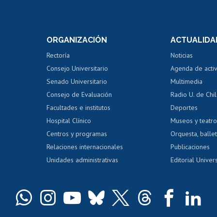
Postulación a concursos
Cursos inte
internos de investigación
capacitació
e asignaturas
Consulta a bases de datos
Bienestar d
 de notas
ORGANIZACIÓN
ACTUALIDA
Perfeccionamiento
Portal de m
 regular
Editar Portafolio Académico
Certificado
Rectoría
Noticias
tal
Evaluación docente
Certificado
Consejo Universitario
Agenda de acti
dito alumnos
honorarios
Calificación académica
Senado Universitario
Multimedia
dito exalumnos
Gestión de 
Consejo de Evaluación
Radio U. de Chi
Postulación al AUCAI
y grados
Editar pági
Facultades e institutos
Deportes
Hospital Clínico
Museos y teatr
da tecnológica
Tarjeta TUI
Wifi
Acoso laboral
s
Centros y programas
Orquesta, ballet
Relaciones internacionales
Publicaciones
Unidades administrativas
Editorial Univers