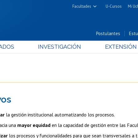
Facultades
U-Cursos
Mi Uc
Arquitectura y Urbanismo
Ciencias
Postulantes
Estu
Cs. Físicas y Matemáticas
ADOS
INVESTIGACIÓN
EXTENSIÓN
Cs. Químicas y Farmacéuticas
Cs. Veterinarias y Pecuarias
Derecho
Filosofía y Humanidades
Medicina
vos
Estudios Avanzados en Educación
Nutrición y Tecnología de
ar
la gestión institucional automatizando los procesos.
Alimentos
acia una
mayor equidad
en la capacidad de gestión entre las Facul
izar
los procesos y funcionalidades para que sean transversales a t