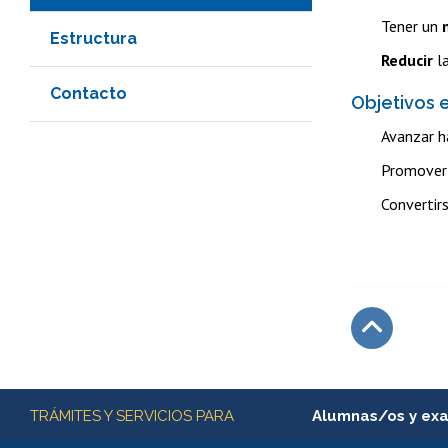
Tener un
Estructura
Reducir
la
Contacto
Objetivos e
Avanzar h
Promover 
Convertir
Subir
Más información
TRÁMITES Y SERVICIOS PARA
Alumnas/os y ex