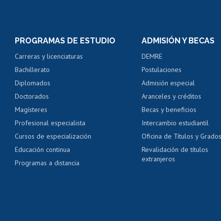
Matrícula en línea
Inscripción y cambio d
Consulta y certificado
PROGRAMAS DE ESTUDIO
ADMISIÓN Y BECAS
Certificado de alumno
Carreras y licenciaturas
DEMRE
Servicio médico y den
Bachillerato
Postulaciones
Pago de arancel y cré
Diplomados
Admisión especial
Pago de arancel y cré
Doctorados
Aranceles y créditos
Certificado de títulos 
Magísteres
Becas y beneficios
Profesional especialista
Intercambio estudiantil
Mi Uchile
Ayu
Cursos de especialización
Oficina de Títulos y Grado
Educación continua
Revalidación de títulos
extranjeros
Programas a distancia