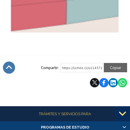
Compartir:
Copiar
https://uchile.cl/u114371
Subir
Más información
TRÁMITES Y SERVICIOS PARA
PROGRAMAS DE ESTUDIO
Alumnas/os y exalumnas/os