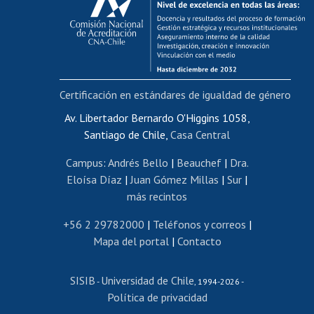
Postulación al AUCAI
Funcionarias/os
Cursos internos de capacitación
Bienestar del personal
Certificación en estándares de igualdad de género
Portal de movilidad interna
Certificado de renta
Av. Libertador Bernardo O'Higgins 1058,
Santiago de Chile,
Casa Central
Certificado de renta honorarios
Gestión de correo uchile
Campus
:
Andrés Bello
|
Beauchef
|
Dra.
Editar páginas blancas
Eloísa Díaz
|
Juan Gómez Millas
|
Sur
|
más recintos
Extranjeras/os
Revalidación y reconocimiento de títulos
+56 2 29782000
|
Teléfonos y correos
|
Mapa del portal
|
Contacto
Postulación al Programa de Movilidad Estudiantil
Inscripción de asignaturas
SISIB
Universidad de Chile
Cursos de español
-
, 1994-2026 -
Política de privacidad