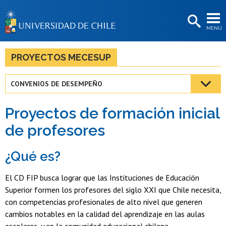
EXTENSIÓN
MENÚ
BIBLIOTECAS
LA UNIVERSIDAD
PROYECTOS MECESUP
Postulantes
CONVENIOS DE DESEMPEÑO
Estudiantes
Proyectos de formación inicial
Académicas/os
de profesores
Funcionarias/os
¿Qué es?
Egresadas/os
El CD FIP busca lograr que las Instituciones de Educación
Superior formen los profesores del siglo XXI que Chile necesita,
con competencias profesionales de alto nivel que generen
cambios notables en la calidad del aprendizaje en las aulas
escolares, y en la comunidad educacional chilena,