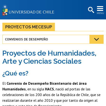
EXTENSIÓN
MENÚ
BIBLIOTECAS
LA UNIVERSIDAD
PROYECTOS MECESUP
Postulantes
CONVENIOS DE DESEMPEÑO
Estudiantes
Proyectos de Humanidades,
Académicas/os
Arte y Ciencias Sociales
Funcionarias/os
¿Qué es?
Egresadas/os
El
Convenio de Desempeño Bicentenario del área
Humanidades
, en su sigla
HACS
, nació ad portas de las
celebraciones de los 200 años de la República de Chile, que se
realizarían durante el año 2010 y que por tanto da origen al
nombre a este tipo de financiamiento.