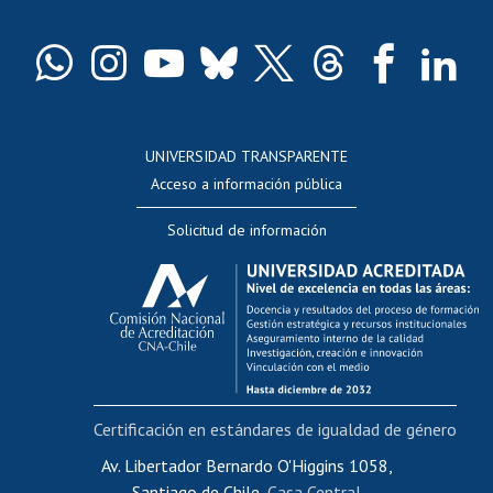
Pago de arancel y crédito exalumnos
Certificado de títulos y grados
Docentes
Postulación a concursos internos de investigación
Consulta a bases de datos
UNIVERSIDAD TRANSPARENTE
Perfeccionamiento
Acceso a información pública
Editar Portafolio Académico
Solicitud de información
Evaluación docente
Calificación académica
Postulación al AUCAI
Funcionarias/os
Cursos internos de capacitación
Bienestar del personal
Certificación en estándares de igualdad de género
Portal de movilidad interna
Certificado de renta
Av. Libertador Bernardo O'Higgins 1058,
Santiago de Chile,
Casa Central
Certificado de renta honorarios