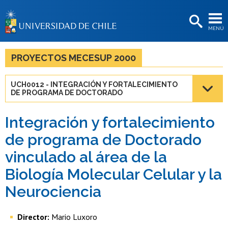
EXTENSIÓN
MENÚ
BIBLIOTECAS
LA UNIVERSIDAD
PROYECTOS MECESUP 2000
Postulantes
UCH0012 - INTEGRACIÓN Y FORTALECIMIENTO
DE PROGRAMA DE DOCTORADO
Estudiantes
Académicas/os
Integración y fortalecimiento
de programa de Doctorado
Funcionarias/os
vinculado al área de la
Egresadas/os
Biología Molecular Celular y la
Neurociencia
Director:
Mario Luxoro