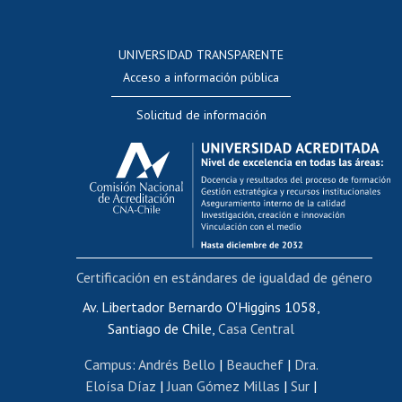
Postulación a concursos internos de investigación
Consulta a bases de datos
UNIVERSIDAD TRANSPARENTE
Perfeccionamiento
Acceso a información pública
Editar Portafolio Académico
Solicitud de información
Evaluación docente
Calificación académica
Postulación al AUCAI
Funcionarias/os
Cursos internos de capacitación
Bienestar del personal
Certificación en estándares de igualdad de género
Portal de movilidad interna
Certificado de renta
Av. Libertador Bernardo O'Higgins 1058,
Santiago de Chile,
Casa Central
Certificado de renta honorarios
Gestión de correo uchile
Campus
:
Andrés Bello
|
Beauchef
|
Dra.
Editar páginas blancas
Eloísa Díaz
|
Juan Gómez Millas
|
Sur
|