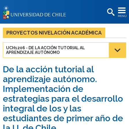
EXTENSIÓN
MENÚ
BIBLIOTECAS
LA UNIVERSIDAD
PROYECTOS NIVELACIÓN ACADÉMICA
Postulantes
UCH1206 - DE LA ACCIÓN TUTORIAL AL
APRENDIZAJE AUTÓNOMO
Estudiantes
Académicas/os
De la acción tutorial al
aprendizaje autónomo.
Funcionarias/os
Implementación de
Egresadas/os
estrategias para el desarrollo
integral de los y las
estudiantes de primer año de
la U. de Chile