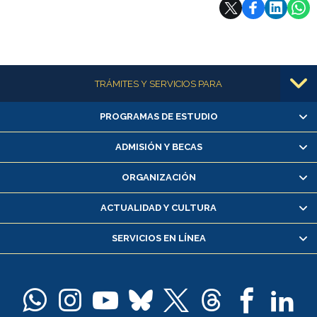
Subir
Más información
TRÁMITES Y SERVICIOS PARA
PROGRAMAS DE ESTUDIO
Alumnas/os y exalumnas/os
Matrícula en línea
ADMISIÓN Y BECAS
Inscripción y cambio de asignaturas
ORGANIZACIÓN
Consulta y certificado de notas
Certificado de alumno regular
ACTUALIDAD Y CULTURA
Servicio médico y dental
SERVICIOS EN LÍNEA
Pago de arancel y crédito alumnos
Pago de arancel y crédito exalumnos
Certificado de títulos y grados
Docentes