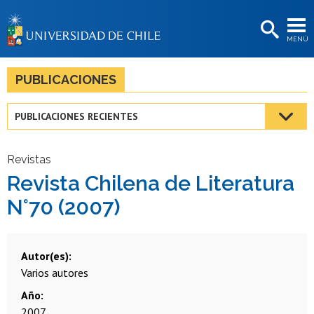
EXTENSIÓN
MENÚ
BIBLIOTECAS
LA UNIVERSIDAD
PUBLICACIONES
Postulantes
PUBLICACIONES RECIENTES
Estudiantes
Académicas/os
Revistas
Revista Chilena de Literatura
Funcionarias/os
N°70 (2007)
Egresadas/os
Autor(es)
Varios autores
Año
2007