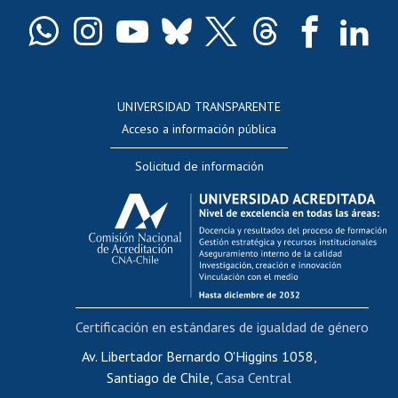
Certificado de títulos y grados
Docentes
Postulación a concursos internos de investigación
Consulta a bases de datos
UNIVERSIDAD TRANSPARENTE
Perfeccionamiento
Acceso a información pública
Editar Portafolio Académico
Solicitud de información
Evaluación docente
Calificación académica
Postulación al AUCAI
Funcionarias/os
Cursos internos de capacitación
Bienestar del personal
Certificación en estándares de igualdad de género
Portal de movilidad interna
Certificado de renta
Av. Libertador Bernardo O'Higgins 1058,
Santiago de Chile,
Casa Central
Certificado de renta honorarios