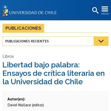
EXTENSIÓN
MENÚ
BIBLIOTECAS
LA UNIVERSIDAD
PUBLICACIONES
Postulantes
PUBLICACIONES RECIENTES
Estudiantes
Académicas/os
Libros
Libertad bajo palabra:
Funcionarias/os
Ensayos de crítica literaria en
Egresadas/os
la Universidad de Chile
Autor(es)
David Wallace (editor)