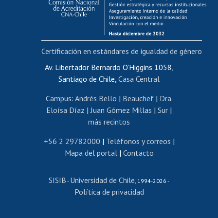
Funcionarias/os
Cursos internos de capacitación
Bienestar del personal
Certificación en estándares de igualdad de género
Portal de movilidad interna
Certificado de renta
Av. Libertador Bernardo O'Higgins 1058,
Santiago de Chile,
Casa Central
Certificado de renta honorarios
Gestión de correo uchile
Campus
:
Andrés Bello
|
Beauchef
|
Dra.
Editar páginas blancas
Eloísa Díaz
|
Juan Gómez Millas
|
Sur
|
más recintos
Extranjeras/os
Revalidación y reconocimiento de títulos
+56 2 29782000
|
Teléfonos y correos
|
Mapa del portal
|
Contacto
Postulación al Programa de Movilidad Estudiantil
Inscripción de asignaturas
SISIB
Universidad de Chile
Cursos de español
-
, 1994-2026 -
Política de privacidad
Mi Uchile
Ayuda tecnológica
Tarjeta TUI
Wifi