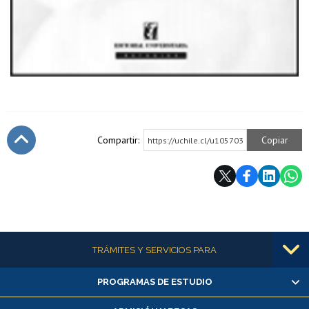
Compartir:
Copiar
https://uchile.cl/u105703
Subir
Más información
TRÁMITES Y SERVICIOS PARA
PROGRAMAS DE ESTUDIO
Alumnas/os y exalumnas/os
Matrícula en línea