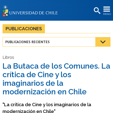
EXTENSIÓN
MENÚ
BIBLIOTECAS
LA UNIVERSIDAD
PUBLICACIONES
Postulantes
PUBLICACIONES RECIENTES
Estudiantes
Académicas/os
Libros
La Butaca de los Comunes. La
Funcionarias/os
crítica de Cine y los
Egresadas/os
imaginarios de la
modernización en Chile
"La crítica de Cine y los imaginarios de la
modernización en Chile"