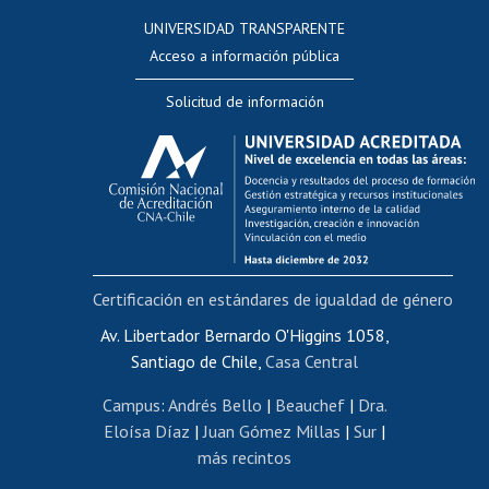
Consulta a bases de datos
UNIVERSIDAD TRANSPARENTE
Perfeccionamiento
Acceso a información pública
Editar Portafolio Académico
Solicitud de información
Evaluación docente
Calificación académica
Postulación al AUCAI
Funcionarias/os
Cursos internos de capacitación
Bienestar del personal
Certificación en estándares de igualdad de género
Portal de movilidad interna
Certificado de renta
Av. Libertador Bernardo O'Higgins 1058,
Santiago de Chile,
Casa Central
Certificado de renta honorarios
Gestión de correo uchile
Campus
:
Andrés Bello
|
Beauchef
|
Dra.
Editar páginas blancas
Eloísa Díaz
|
Juan Gómez Millas
|
Sur
|
más recintos
Extranjeras/os