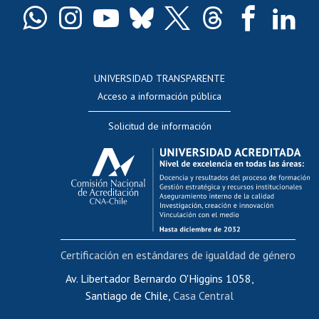
Docentes
Postulación a concursos internos de investigación
Consulta a bases de datos
UNIVERSIDAD TRANSPARENTE
Perfeccionamiento
Acceso a información pública
Editar Portafolio Académico
Solicitud de información
Evaluación docente
Calificación académica
Postulación al AUCAI
Funcionarias/os
Cursos internos de capacitación
Bienestar del personal
Certificación en estándares de igualdad de género
Portal de movilidad interna
Certificado de renta
Av. Libertador Bernardo O'Higgins 1058,
Santiago de Chile,
Casa Central
Certificado de renta honorarios
Gestión de correo uchile