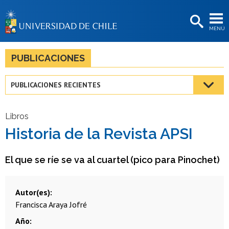
EXTENSIÓN
MENÚ
BIBLIOTECAS
LA UNIVERSIDAD
PUBLICACIONES
Postulantes
PUBLICACIONES RECIENTES
Estudiantes
Académicas/os
Libros
Historia de la Revista APSI
Funcionarias/os
Egresadas/os
El que se ríe se va al cuartel (pico para Pinochet)
Autor(es)
Francisca Araya Jofré
Año