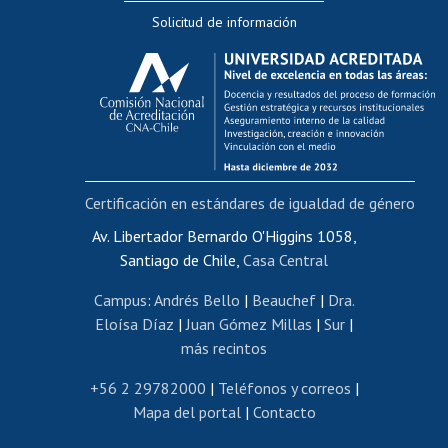
Solicitud de información
Evaluación docente
Calificación académica
Postulación al AUCAI
Funcionarias/os
Cursos internos de capacitación
Bienestar del personal
Certificación en estándares de igualdad de género
Portal de movilidad interna
Certificado de renta
Av. Libertador Bernardo O'Higgins 1058,
Santiago de Chile,
Casa Central
Certificado de renta honorarios
Gestión de correo uchile
Campus
:
Andrés Bello
|
Beauchef
|
Dra.
Editar páginas blancas
Eloísa Díaz
|
Juan Gómez Millas
|
Sur
|
más recintos
Extranjeras/os
Revalidación y reconocimiento de títulos
+56 2 29782000
|
Teléfonos y correos
|
Mapa del portal
|
Contacto
Postulación al Programa de Movilidad Estudiantil
Inscripción de asignaturas