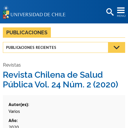
EXTENSIÓN
MENÚ
BIBLIOTECAS
LA UNIVERSIDAD
PUBLICACIONES
Postulantes
PUBLICACIONES RECIENTES
Estudiantes
Académicas/os
Revistas
Revista Chilena de Salud
Funcionarias/os
Pública Vol. 24 Núm. 2 (2020)
Egresadas/os
Autor(es)
Varios
Año
2020