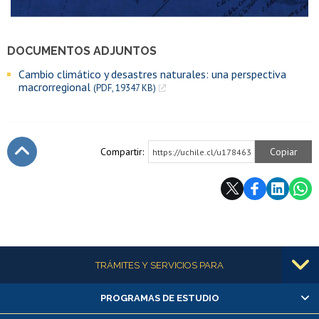
DOCUMENTOS ADJUNTOS
Cambio climático y desastres naturales: una perspectiva
macrorregional
(PDF, 19347 KB)
Compartir:
Copiar
https://uchile.cl/u178463
Subir
Más información
TRÁMITES Y SERVICIOS PARA
PROGRAMAS DE ESTUDIO
Alumnas/os y exalumnas/os