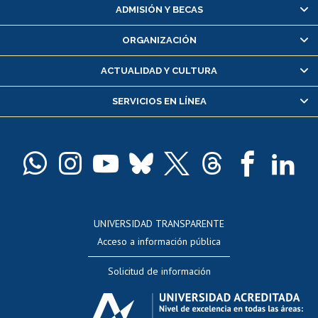
Matrícula en línea
ADMISIÓN Y BECAS
Inscripción y cambio de asignaturas
ORGANIZACIÓN
Consulta y certificado de notas
Certificado de alumno regular
ACTUALIDAD Y CULTURA
Servicio médico y dental
SERVICIOS EN LÍNEA
Pago de arancel y crédito alumnos
Pago de arancel y crédito exalumnos
Certificado de títulos y grados
Docentes
Postulación a concursos internos de investigación
Consulta a bases de datos
UNIVERSIDAD TRANSPARENTE
Perfeccionamiento
Acceso a información pública
Editar Portafolio Académico
Solicitud de información
Evaluación docente
Calificación académica
Postulación al AUCAI