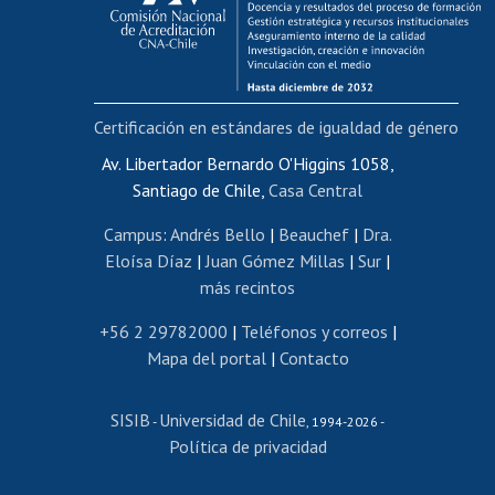
Funcionarias/os
Cursos internos de capacitación
Bienestar del personal
Certificación en estándares de igualdad de género
Portal de movilidad interna
Certificado de renta
Av. Libertador Bernardo O'Higgins 1058,
Santiago de Chile,
Casa Central
Certificado de renta honorarios
Gestión de correo uchile
Campus
:
Andrés Bello
|
Beauchef
|
Dra.
Editar páginas blancas
Eloísa Díaz
|
Juan Gómez Millas
|
Sur
|
más recintos
Extranjeras/os
Revalidación y reconocimiento de títulos
+56 2 29782000
|
Teléfonos y correos
|
Mapa del portal
|
Contacto
Postulación al Programa de Movilidad Estudiantil
Inscripción de asignaturas
SISIB
Universidad de Chile
Cursos de español
-
, 1994-2026 -
Política de privacidad
Mi Uchile
Ayuda tecnológica
Tarjeta TUI
Wifi