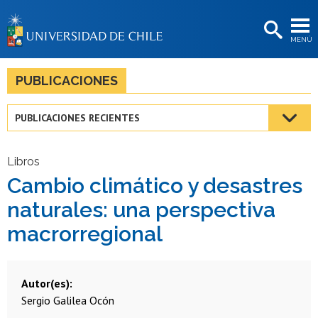
EXTENSIÓN
MENÚ
BIBLIOTECAS
LA UNIVERSIDAD
PUBLICACIONES
Postulantes
PUBLICACIONES RECIENTES
Estudiantes
Académicas/os
Libros
Cambio climático y desastres
Funcionarias/os
naturales: una perspectiva
Egresadas/os
macrorregional
Autor(es)
Sergio Galilea Ocón