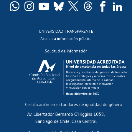
Docentes
Postulación a concursos internos de investigación
Consulta a bases de datos
UNIVERSIDAD TRANSPARENTE
Perfeccionamiento
Acceso a información pública
Editar Portafolio Académico
Solicitud de información
Evaluación docente
Calificación académica
Postulación al AUCAI
Funcionarias/os
Cursos internos de capacitación
Bienestar del personal
Certificación en estándares de igualdad de género
Portal de movilidad interna
Certificado de renta
Av. Libertador Bernardo O'Higgins 1058,
Santiago de Chile,
Casa Central
Certificado de renta honorarios
Gestión de correo uchile