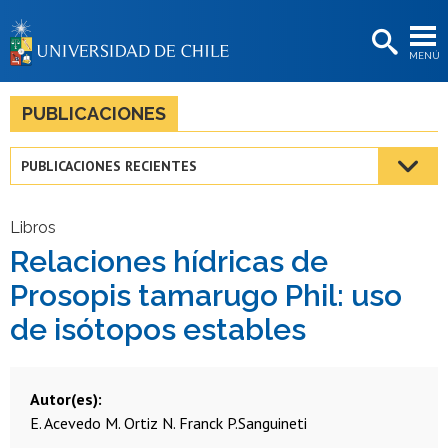
EXTENSIÓN
MENÚ
BIBLIOTECAS
LA UNIVERSIDAD
PUBLICACIONES
Postulantes
PUBLICACIONES RECIENTES
Estudiantes
Académicas/os
Libros
Relaciones hídricas de
Funcionarias/os
Prosopis tamarugo Phil: uso
Egresadas/os
de isótopos estables
Autor(es)
E. Acevedo
M. Ortiz
N. Franck
P.Sanguineti