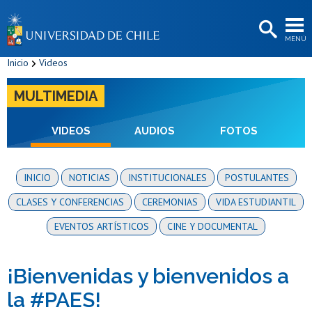
EXTENSIÓN
MENÚ
BIBLIOTECAS
Inicio
Videos
LA UNIVERSIDAD
MULTIMEDIA
Postulantes
Estudiantes
VIDEOS
AUDIOS
FOTOS
Académicas/os
INICIO
NOTICIAS
INSTITUCIONALES
POSTULANTES
Funcionarias/os
CLASES Y CONFERENCIAS
CEREMONIAS
VIDA ESTUDIANTIL
Egresadas/os
EVENTOS ARTÍSTICOS
CINE Y DOCUMENTAL
¡Bienvenidas y bienvenidos a
la #PAES!