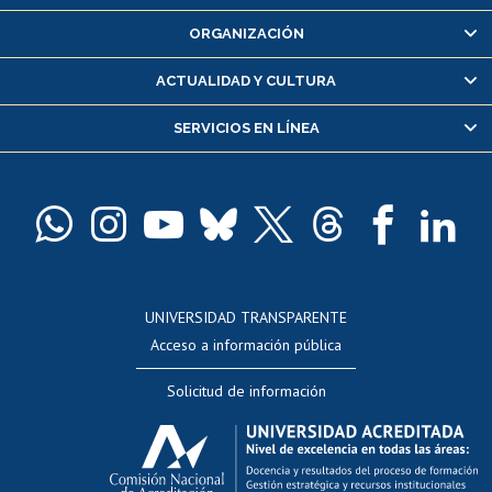
Inscripción y cambio de asignaturas
ORGANIZACIÓN
Consulta y certificado de notas
Certificado de alumno regular
ACTUALIDAD Y CULTURA
Servicio médico y dental
SERVICIOS EN LÍNEA
Pago de arancel y crédito alumnos
Pago de arancel y crédito exalumnos
Certificado de títulos y grados
Docentes
Postulación a concursos internos de investigación
Consulta a bases de datos
UNIVERSIDAD TRANSPARENTE
Perfeccionamiento
Acceso a información pública
Editar Portafolio Académico
Solicitud de información
Evaluación docente
Calificación académica
Postulación al AUCAI