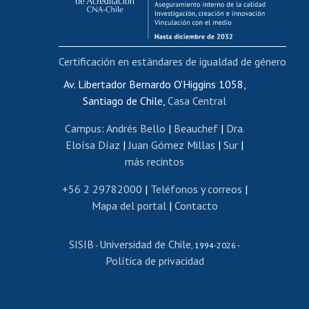
Funcionarias/os
Cursos internos de capacitación
Bienestar del personal
Certificación en estándares de igualdad de género
Portal de movilidad interna
Certificado de renta
Av. Libertador Bernardo O'Higgins 1058,
Santiago de Chile,
Casa Central
Certificado de renta honorarios
Gestión de correo uchile
Campus
:
Andrés Bello
|
Beauchef
|
Dra.
Editar páginas blancas
Eloísa Díaz
|
Juan Gómez Millas
|
Sur
|
más recintos
Extranjeras/os
Revalidación y reconocimiento de títulos
+56 2 29782000
|
Teléfonos y correos
|
Mapa del portal
|
Contacto
Postulación al Programa de Movilidad Estudiantil
Inscripción de asignaturas
SISIB
Universidad de Chile
Cursos de español
-
, 1994-2026 -
Política de privacidad
Mi Uchile
Ayuda tecnológica
Tarjeta TUI
Wifi
Acoso laboral, sexual y violencia