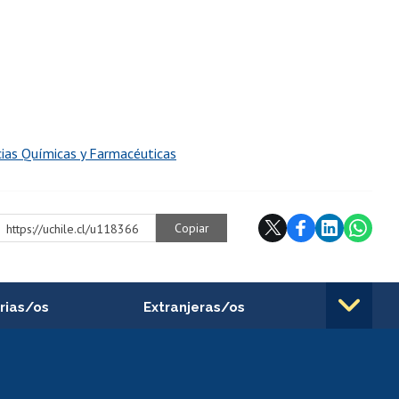
cias Químicas y Farmacéuticas
Copiar
https://uchile.cl/u118366
rias/os
Extranjeras/os
rnos de
Revalidación y reconocimiento
n
de títulos
el personal
Postulación al Programa de
Movilidad Estudiantil