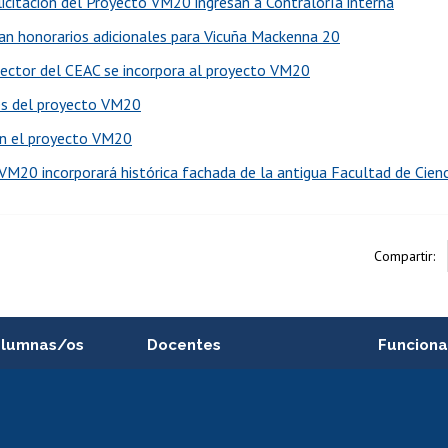
licitación del Proyecto VM20 ingresan a Contraloría interna
an honorarios adicionales para Vicuña Mackenna 20
ector del CEAC se incorpora al proyecto VM20
s del proyecto VM20
n el proyecto VM20
VM20 incorporará histórica fachada de la antigua Facultad de Cien
Compartir:
alumnas/os
Docentes
Funciona
Postulación a concursos
Cursos inte
internos de investigación
capacitació
e asignaturas
Consulta a bases de datos
Bienestar d
 de notas