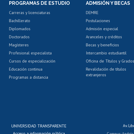
PROGRAMAS DE ESTUDIO
ADMISIÓN Y BECAS
Certificado de alumno
Carreras y licenciaturas
DEMRE
Servicio médico y den
Bachillerato
Postulaciones
Pago de arancel y cré
Diplomados
Admisión especial
Pago de arancel y cré
Doctorados
Aranceles y créditos
Certificado de títulos 
Magísteres
Becas y beneficios
Profesional especialista
Intercambio estudiantil
Mi Uchile
Ayu
Cursos de especialización
Oficina de Títulos y Grado
Educación continua
Revalidación de títulos
extranjeros
Programas a distancia
UNIVERSIDAD TRANSPARENTE
Av. Li
Acceso a información pública
Campus
:
Andrés