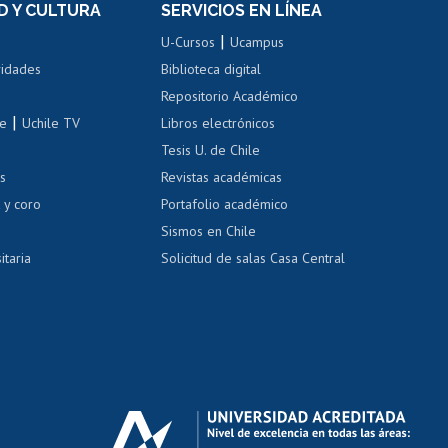
D Y CULTURA
SERVICIOS EN LÍNEA
ovilidad interna
Inscripción de asignaturas
|
 de renta
U-Cursos
Ucampus
Cursos de español
 de renta
vidades
Biblioteca digital
Repositorio Académico
correo uchile
|
le
Uchile TV
Libros electrónicos
nas blancas
Tesis U. de Chile
os
Revistas académicas
, sexual y violencia
Denuncias administrativas
 y coro
Portafolio académico
Sismos en Chile
itaria
Solicitud de salas Casa Central