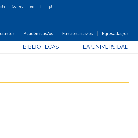
hile
Correo
en
fr
pt
Artes
Cs. Agronómicas
diantes
Académicas/os
Funcionarias/os
Egresadas/os
Cs. Forestales y Conservación
BIBLIOTECAS
LA UNIVERSIDAD
Cs. Sociales
Comunicación e Imagen
Economía y Negocios
Gobierno
Odontología
Estudios Internacionales
Bachillerato
Hospital Clínico