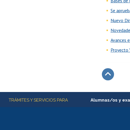
Bases de 
Se aprueb
Nuevo Dir
Novedade
Avances e
Proyecto 
Subir
Más información
TRÁMITES Y SERVICIOS PARA
Alumnas/os y ex
Matrícula en línea
Inscripción y cambio d
Consulta y certificado