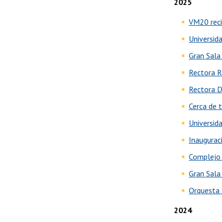
2025
VM20 reci
Universid
Gran Sala
Rectora R
Rectora D
Cerca de t
Universid
Inauguraci
Complejo U
Gran Sala 
Orquesta S
2024