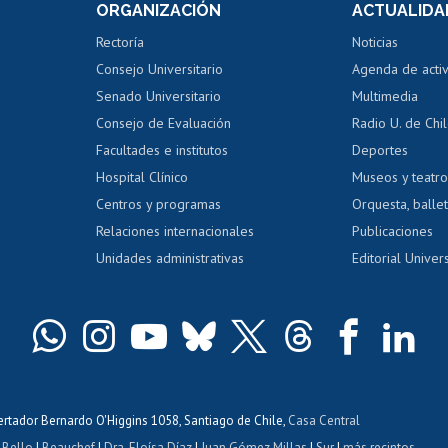
ORGANIZACIÓN
ACTUALIDA
Perfeccionamiento
Portal de m
 regular
Editar Portafolio Académico
Certificado
Rectoría
Noticias
tal
Evaluación docente
Certificado
Consejo Universitario
Agenda de acti
dito alumnos
honorarios
Calificación académica
Senado Universitario
Multimedia
dito exalumnos
Gestión de 
Consejo de Evaluación
Radio U. de Chi
Postulación al AUCAI
y grados
Editar pági
Facultades e institutos
Deportes
Hospital Clínico
Museos y teatr
da tecnológica
Tarjeta TUI
Wifi
Acoso laboral
s
Centros y programas
Orquesta, ballet
Relaciones internacionales
Publicaciones
Unidades administrativas
Editorial Univers
bertador Bernardo O'Higgins 1058, Santiago de Chile,
Casa Central
 Bello
|
Beauchef
|
Dra. Eloísa Díaz
|
Juan Gómez Millas
|
Sur
|
más recintos