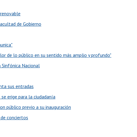
 renovable
Facultad de Gobierno
unica"
or de lo público en su sentido más amplio y profundo"
a Sinfónica Nacional
enta sus entradas
 se erige para la ciudadanía
con público previo a su inauguración
 de conciertos