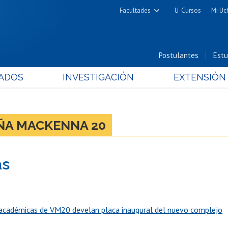
Facultades
U-Cursos
Mi Uc
Arquitectura y Urbanismo
Ciencias
Postulantes
Estu
Cs. Físicas y Matemáticas
ADOS
INVESTIGACIÓN
EXTENSIÓN
Cs. Químicas y Farmacéuticas
Cs. Veterinarias y Pecuarias
Derecho
ÑA MACKENNA 20
Filosofía y Humanidades
Medicina
as
Estudios Avanzados en Educación
Nutrición y Tecnología de
Alimentos
académicas de VM20 develan placa inaugural del nuevo complejo