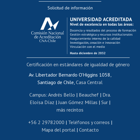
Solicitud de información
Evaluación docente
Calificación académica
Postulación al AUCAI
Funcionarias/os
Cursos internos de capacitación
Bienestar del personal
Certificación en estándares de igualdad de género
Portal de movilidad interna
Certificado de renta
Av. Libertador Bernardo O'Higgins 1058,
Santiago de Chile,
Casa Central
Certificado de renta honorarios
Gestión de correo uchile
Campus
:
Andrés Bello
|
Beauchef
|
Dra.
Editar páginas blancas
Eloísa Díaz
|
Juan Gómez Millas
|
Sur
|
más recintos
Extranjeras/os
Revalidación y reconocimiento de títulos
+56 2 29782000
|
Teléfonos y correos
|
Mapa del portal
|
Contacto
Postulación al Programa de Movilidad Estudiantil
Inscripción de asignaturas