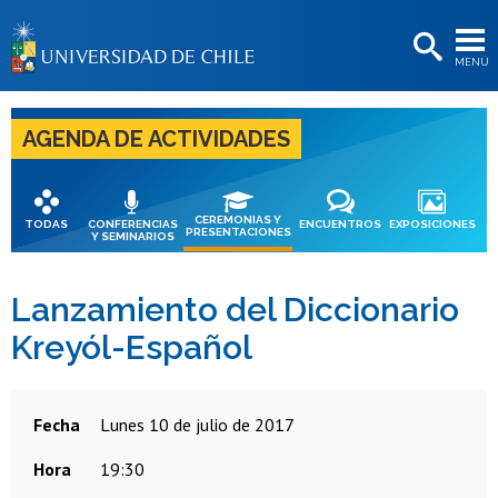
EXTENSIÓN
MENÚ
BIBLIOTECAS
LA UNIVERSIDAD
AGENDA DE ACTIVIDADES
Postulantes
Estudiantes
CEREMONIAS Y
TODAS
CONFERENCIAS
ENCUENTROS
EXPOSICIONES
PRESENTACIONES
Y SEMINARIOS
Académicas/os
Funcionarias/os
Lanzamiento del Diccionario
Kreyól-Español
Egresadas/os
Fecha
lunes 10 de julio de 2017
Hora
19:30