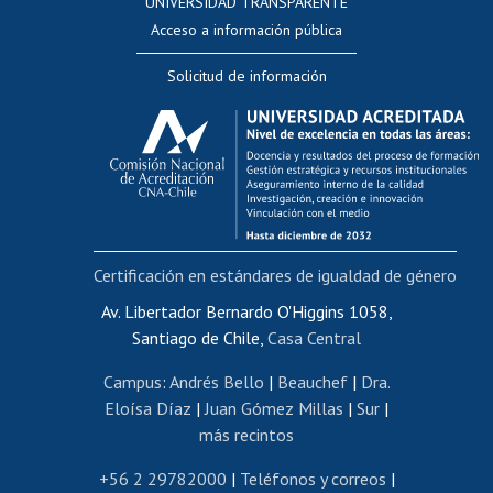
UNIVERSIDAD TRANSPARENTE
Perfeccionamiento
Acceso a información pública
Editar Portafolio Académico
Solicitud de información
Evaluación docente
Calificación académica
Postulación al AUCAI
Funcionarias/os
Cursos internos de capacitación
Bienestar del personal
Certificación en estándares de igualdad de género
Portal de movilidad interna
Certificado de renta
Av. Libertador Bernardo O'Higgins 1058,
Santiago de Chile,
Casa Central
Certificado de renta honorarios
Gestión de correo uchile
Campus
:
Andrés Bello
|
Beauchef
|
Dra.
Editar páginas blancas
Eloísa Díaz
|
Juan Gómez Millas
|
Sur
|
más recintos
Extranjeras/os
Revalidación y reconocimiento de títulos
+56 2 29782000
|
Teléfonos y correos
|