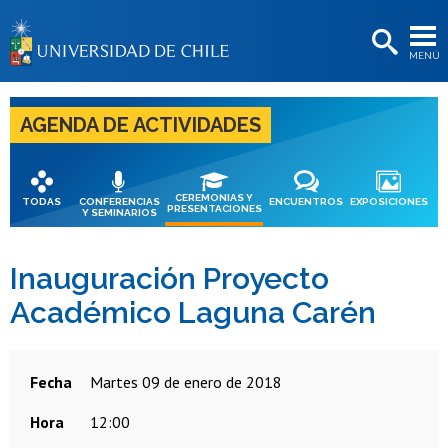
EXTENSIÓN
MENÚ
BIBLIOTECAS
LA UNIVERSIDAD
AGENDA DE ACTIVIDADES
Postulantes
Estudiantes
CEREMONIAS Y
TODAS
CONFERENCIAS
ENCUENTROS
EXPOSICIONES
PRESENTACIONES
Y SEMINARIOS
Académicas/os
Funcionarias/os
Inauguración Proyecto
Académico Laguna Carén
Egresadas/os
Fecha
martes 09 de enero de 2018
Hora
12:00