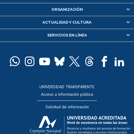
Inscripción y cambio de asignaturas
ORGANIZACIÓN
Consulta y certificado de notas
Certificado de alumno regular
ACTUALIDAD Y CULTURA
Servicio médico y dental
SERVICIOS EN LÍNEA
Pago de arancel y crédito alumnos
Pago de arancel y crédito exalumnos
Certificado de títulos y grados
Docentes
Postulación a concursos internos de investigación
Consulta a bases de datos
UNIVERSIDAD TRANSPARENTE
Perfeccionamiento
Acceso a información pública
Editar Portafolio Académico
Solicitud de información
Evaluación docente
Calificación académica
Postulación al AUCAI