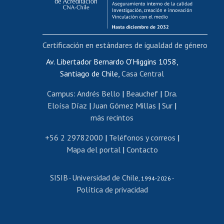
Funcionarias/os
Cursos internos de capacitación
Bienestar del personal
Certificación en estándares de igualdad de género
Portal de movilidad interna
Certificado de renta
Av. Libertador Bernardo O'Higgins 1058,
Santiago de Chile,
Casa Central
Certificado de renta honorarios
Gestión de correo uchile
Campus
:
Andrés Bello
|
Beauchef
|
Dra.
Editar páginas blancas
Eloísa Díaz
|
Juan Gómez Millas
|
Sur
|
más recintos
Extranjeras/os
Revalidación y reconocimiento de títulos
+56 2 29782000
|
Teléfonos y correos
|
Mapa del portal
|
Contacto
Postulación al Programa de Movilidad Estudiantil
Inscripción de asignaturas
SISIB
Universidad de Chile
Cursos de español
-
, 1994-2026 -
Política de privacidad
Mi Uchile
Ayuda tecnológica
Tarjeta TUI
Wifi
Acoso laboral, sexual y violencia