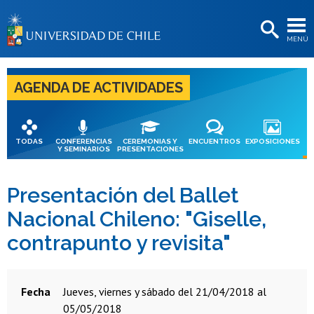
EXTENSIÓN
MENÚ
BIBLIOTECAS
LA UNIVERSIDAD
AGENDA DE ACTIVIDADES
Postulantes
Estudiantes
TODAS
CONFERENCIAS
CEREMONIAS Y
ENCUENTROS
EXPOSICIONES
Y SEMINARIOS
PRESENTACIONES
Académicas/os
Funcionarias/os
Presentación del Ballet
Nacional Chileno: "Giselle,
Egresadas/os
contrapunto y revisita"
Fecha
jueves, viernes y sábado del 21/04/2018 al
05/05/2018