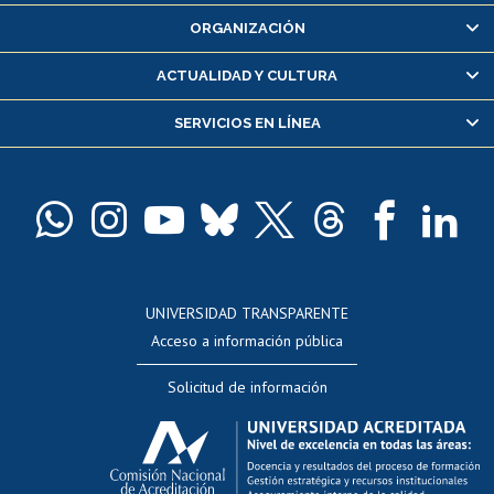
Inscripción y cambio de asignaturas
ORGANIZACIÓN
Consulta y certificado de notas
Certificado de alumno regular
ACTUALIDAD Y CULTURA
Servicio médico y dental
SERVICIOS EN LÍNEA
Pago de arancel y crédito alumnos
Pago de arancel y crédito exalumnos
Certificado de títulos y grados
Docentes
Postulación a concursos internos de investigación
Consulta a bases de datos
UNIVERSIDAD TRANSPARENTE
Perfeccionamiento
Acceso a información pública
Editar Portafolio Académico
Solicitud de información
Evaluación docente
Calificación académica
Postulación al AUCAI