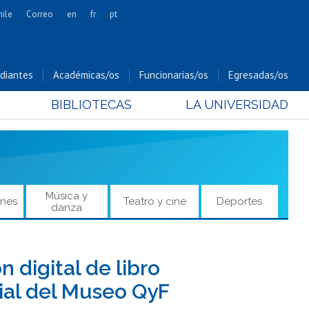
hile
Correo
en
fr
pt
Artes
Cs. Agronómicas
diantes
Académicas/os
Funcionarias/os
Egresadas/os
Cs. Forestales y Conservación
BIBLIOTECAS
LA UNIVERSIDAD
Cs. Sociales
Comunicación e Imagen
Economía y Negocios
Gobierno
Odontología
Música y
ones
Teatro y cine
Deportes
danza
Estudios Internacionales
Bachillerato
Hospital Clínico
 digital de libro
ial del Museo QyF