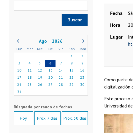
Fecha
s
Hora
20
Lugar
In
2026
ht
Lun
Mar
Mié
Jue
Vie
Sáb
Dom
1
2
3
4
5
6
7
8
9
10
11
12
13
14
15
16
17
18
19
20
21
22
23
Como parte de 
24
25
26
27
28
29
30
digitalización
31
Este proceso d
Universidad de
Hoy
Próx. 7 días
Próx. 30 días