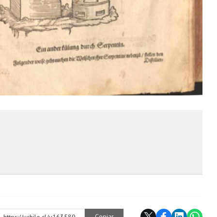
Copiar
https://uchile.cl/u163589