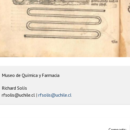
Museo de Química y Farmacia
Richard Solís
rfsolis@uchile.cl
rfsolis@uchile.cl
Compartir: