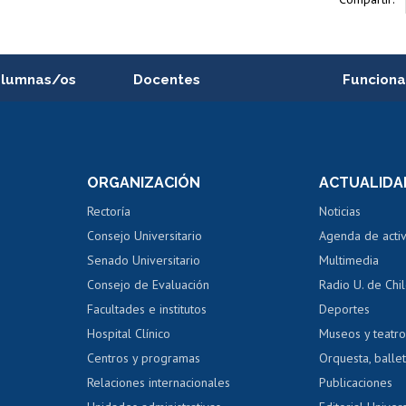
alumnas/os
Docentes
Funciona
Postulación a concursos
Cursos inte
internos de investigación
capacitació
e asignaturas
Consulta a bases de datos
Bienestar d
 de notas
ORGANIZACIÓN
ACTUALIDA
Perfeccionamiento
Portal de m
 regular
Editar Portafolio Académico
Certificado
Rectoría
Noticias
tal
Evaluación docente
Certificado
Consejo Universitario
Agenda de acti
dito alumnos
honorarios
Calificación académica
Senado Universitario
Multimedia
dito exalumnos
Gestión de 
Consejo de Evaluación
Radio U. de Chi
Postulación al AUCAI
y grados
Editar pági
Facultades e institutos
Deportes
Hospital Clínico
Museos y teatr
da tecnológica
Tarjeta TUI
Wifi
Acoso laboral
s
Centros y programas
Orquesta, ballet
Relaciones internacionales
Publicaciones