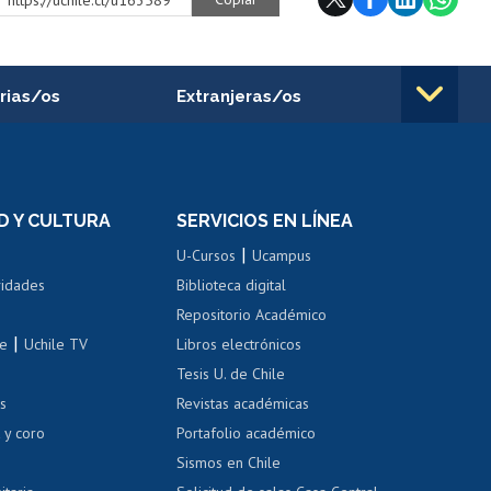
rias/os
Extranjeras/os
rnos de
Revalidación y reconocimiento
n
de títulos
el personal
Postulación al Programa de
Movilidad Estudiantil
D Y CULTURA
SERVICIOS EN LÍNEA
ovilidad interna
Inscripción de asignaturas
|
 de renta
U-Cursos
Ucampus
Cursos de español
 de renta
vidades
Biblioteca digital
Repositorio Académico
correo uchile
|
le
Uchile TV
Libros electrónicos
nas blancas
Tesis U. de Chile
os
Revistas académicas
, sexual y violencia
Denuncias administrativas
 y coro
Portafolio académico
Sismos en Chile