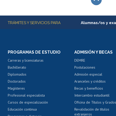
Subir
Más información
TRÁMITES Y SERVICIOS PARA
Alumnas/os y ex
Matrícula en línea
Inscripción y cambio d
Consulta y certificado
PROGRAMAS DE ESTUDIO
ADMISIÓN Y BECAS
Certificado de alumno
Carreras y licenciaturas
DEMRE
Servicio médico y den
Bachillerato
Postulaciones
Pago de arancel y cré
Diplomados
Admisión especial
Pago de arancel y cré
Doctorados
Aranceles y créditos
Certificado de títulos 
Magísteres
Becas y beneficios
Profesional especialista
Intercambio estudiantil
Mi Uchile
Ayu
Cursos de especialización
Oficina de Títulos y Grado
Educación continua
Revalidación de títulos
extranjeros