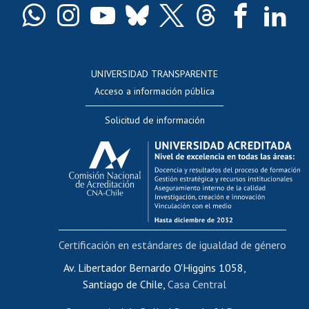
Docentes
Postulación a concursos internos de investigación
Consulta a bases de datos
UNIVERSIDAD TRANSPARENTE
Perfeccionamiento
Acceso a información pública
Editar Portafolio Académico
Solicitud de información
Evaluación docente
Calificación académica
Postulación al AUCAI
Funcionarias/os
Cursos internos de capacitación
Bienestar del personal
Certificación en estándares de igualdad de género
Portal de movilidad interna
Certificado de renta
Av. Libertador Bernardo O'Higgins 1058,
Santiago de Chile,
Casa Central
Certificado de renta honorarios
Gestión de correo uchile