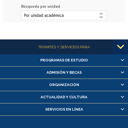
Búsqueda por unidad
Más información
TRÁMITES Y SERVICIOS PARA
PROGRAMAS DE ESTUDIO
Alumnas/os y exalumnas/os
Matrícula en línea
ADMISIÓN Y BECAS
Inscripción y cambio de asignaturas
ORGANIZACIÓN
Consulta y certificado de notas
Certificado de alumno regular
ACTUALIDAD Y CULTURA
Servicio médico y dental
SERVICIOS EN LÍNEA
Pago de arancel y crédito alumnos
Pago de arancel y crédito exalumnos
Certificado de títulos y grados