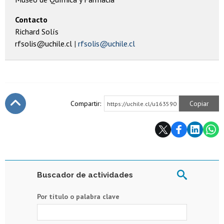
Contacto
Richard Solís
rfsolis@uchile.cl
rfsolis@uchile.cl
Compartir:
Copiar
https://uchile.cl/u163590
Subir
Buscador de actividades
Por título o palabra clave