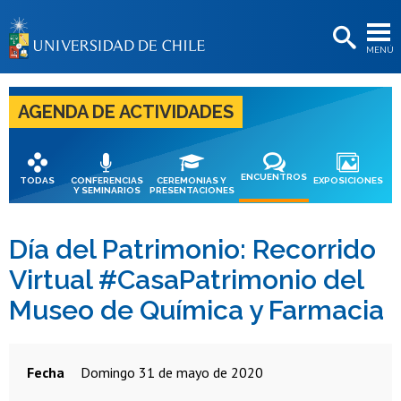
EXTENSIÓN
MENÚ
BIBLIOTECAS
LA UNIVERSIDAD
AGENDA DE ACTIVIDADES
Postulantes
Estudiantes
ENCUENTROS
TODAS
CONFERENCIAS
CEREMONIAS Y
EXPOSICIONES
Y SEMINARIOS
PRESENTACIONES
Académicas/os
Funcionarias/os
Día del Patrimonio: Recorrido
Virtual #CasaPatrimonio del
Egresadas/os
Museo de Química y Farmacia
Fecha
domingo 31 de mayo de 2020