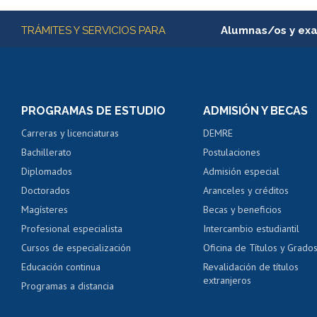
Más información
TRÁMITES Y SERVICIOS PARA
Alumnas/os y ex
Matrícula en línea
Inscripción y cambio d
Consulta y certificado
PROGRAMAS DE ESTUDIO
ADMISIÓN Y BECAS
Certificado de alumno
Carreras y licenciaturas
DEMRE
Servicio médico y den
Bachillerato
Postulaciones
Pago de arancel y cré
Diplomados
Admisión especial
Pago de arancel y cré
Doctorados
Aranceles y créditos
Certificado de títulos 
Magísteres
Becas y beneficios
Profesional especialista
Intercambio estudiantil
Mi Uchile
Ayu
Cursos de especialización
Oficina de Títulos y Grado
Educación continua
Revalidación de títulos
extranjeros
Programas a distancia