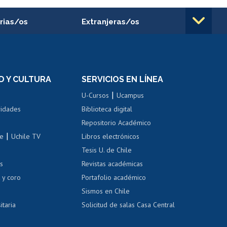
rias/os
Extranjeras/os
rnos de
Revalidación y reconocimiento
n
de títulos
el personal
Postulación al Programa de
Movilidad Estudiantil
D Y CULTURA
SERVICIOS EN LÍNEA
ovilidad interna
Inscripción de asignaturas
|
 de renta
U-Cursos
Ucampus
Cursos de español
 de renta
vidades
Biblioteca digital
Repositorio Académico
correo uchile
|
le
Uchile TV
Libros electrónicos
nas blancas
Tesis U. de Chile
os
Revistas académicas
, sexual y violencia
Denuncias administrativas
 y coro
Portafolio académico
Sismos en Chile
itaria
Solicitud de salas Casa Central