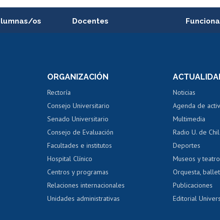
alumnas/os
Docentes
Funciona
Postulación a concursos
Cursos inte
internos de investigación
capacitació
e asignaturas
Consulta a bases de datos
Bienestar d
 de notas
ORGANIZACIÓN
ACTUALIDA
Perfeccionamiento
Portal de m
 regular
Editar Portafolio Académico
Certificado
Rectoría
Noticias
tal
Evaluación docente
Certificado
Consejo Universitario
Agenda de acti
dito alumnos
honorarios
Calificación académica
Senado Universitario
Multimedia
dito exalumnos
Gestión de 
Consejo de Evaluación
Radio U. de Chi
Postulación al AUCAI
y grados
Editar pági
Facultades e institutos
Deportes
Hospital Clínico
Museos y teatr
da tecnológica
Tarjeta TUI
Wifi
Acoso laboral
s
Centros y programas
Orquesta, ballet
Relaciones internacionales
Publicaciones
Unidades administrativas
Editorial Univers