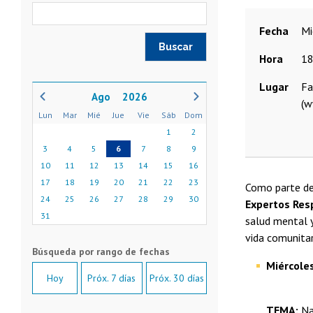
Fecha
Hora
18
Lugar
Fa
2026
(w
Lun
Mar
Mié
Jue
Vie
Sáb
Dom
1
2
3
4
5
6
7
8
9
10
11
12
13
14
15
16
17
18
19
20
21
22
23
Como parte d
24
25
26
27
28
29
30
Expertos Res
31
salud mental y
vida comunitar
Miércole
Hoy
Próx. 7 días
Próx. 30 días
TEMA:
Na